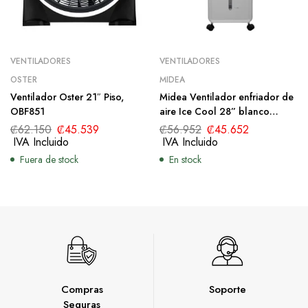
VENTILADORES
VENTILADORES
OSTER
MIDEA
Ventilador Oster 21″ Piso,
Midea Ventilador enfriador de
OBF851
aire Ice Cool 28” blanco
MAC28MW-CA
₡
62.150
₡
45.539
₡
56.952
₡
45.652
IVA Incluido
IVA Incluido
Fuera de stock
En stock
Compras
Soporte
Seguras