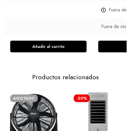
Fuera de s
Fuera de stock
Añadir al carrito
L
Productos relacionados
AGOTADO
-20%