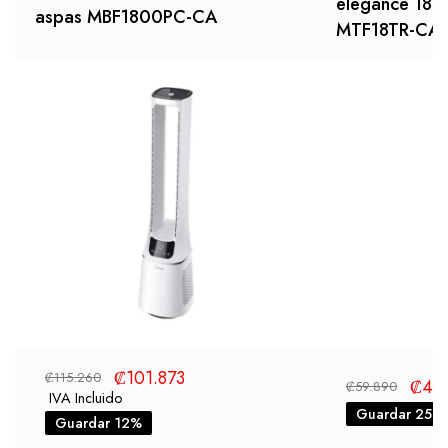
elegance 18” 
aspas MBF1800PC-CA
MTF18TR-CA
₡
101.873
₡
115.260
₡
45
₡
59.890
IVA Incluido
Guardar 25%
Guardar 12%