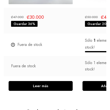
₡
30.000
₡
40
₡
47.000
₡
50.000
Guardar 36%
Guardar 20%
Sólo
1
elemento
Fuera de stock
stock!
Sólo
1
elemento
Fuera de stock
stock!
Leer más
Añadi