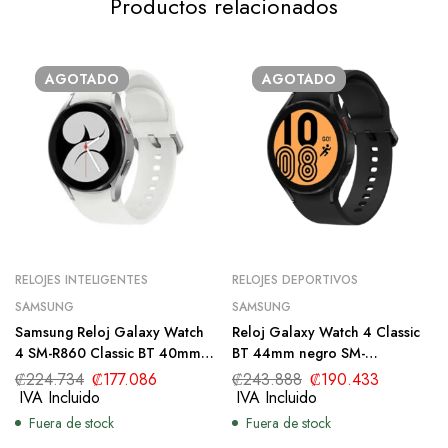
Productos relacionados
AGOTADO
AGOTADO
RELOJES INTELIGENTES
RELOJES DEPORTIVOS
SAMSUNG
SAMSUNG
Samsung Reloj Galaxy Watch
Reloj Galaxy Watch 4 Classic
4 SM-R860 Classic BT 40mm
BT 44mm negro SM-
silver SM-R860NZSALTA
R870NZKALTA
₡
224.734
₡
177.086
₡
243.888
₡
190.433
IVA Incluido
IVA Incluido
Fuera de stock
Fuera de stock