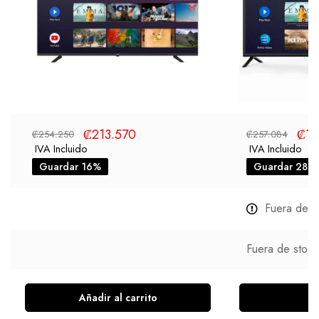
₡
213.570
₡
18
₡
254.250
₡
257.084
IVA Incluido
IVA Incluido
Guardar 16%
Guardar 28%
Fuera de s
Fuera de stock
Añadir al carrito
L