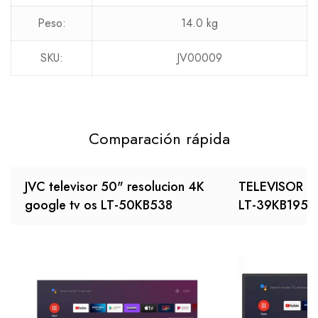
Peso:
14.0 kg
SKU:
JV00009
Comparación rápida
JVC televisor 50" resolucion 4K
TELEVISOR F
google tv os LT-50KB538
LT-39KB195B