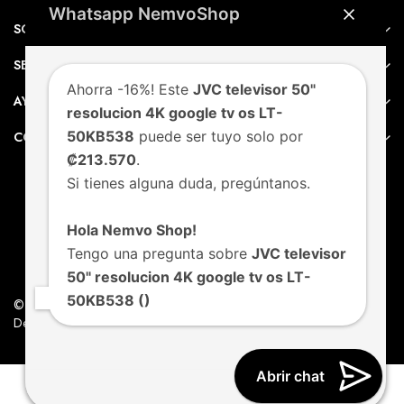
Whatsapp NemvoShop
SOBRE NEMVO
SERVICIO AL CLIENTE
Ahorra -16%! Este
JVC televisor 50"
AYUDA
resolucion 4K google tv os LT-
50KB538
puede ser tuyo solo por
CONTACTO
₡213.570
.
Si tienes alguna duda, pregúntanos.
Hola Nemvo Shop!
Tengo una pregunta sobre
JVC televisor
50" resolucion 4K google tv os LT-
50KB538 ()
© Nemvo. Todos los derechos Reservados.
Design by Nemvo Agency
Abrir chat