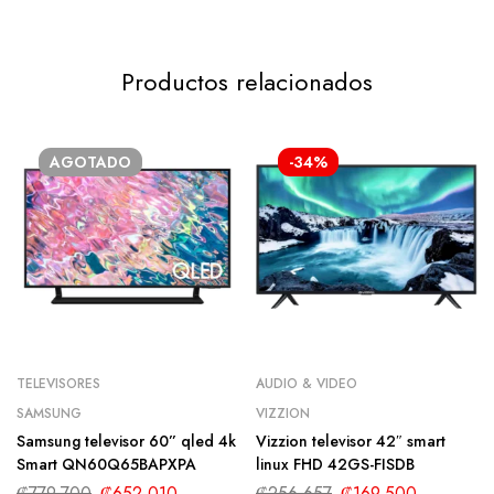
Productos relacionados
AGOTADO
-34%
TELEVISORES
AUDIO & VIDEO
SAMSUNG
VIZZION
Samsung televisor 60” qled 4k
Vizzion televisor 42″ smart
Smart QN60Q65BAPXPA
linux FHD 42GS-FISDB
₡
779.700
₡
652.010
₡
256.657
₡
169.500