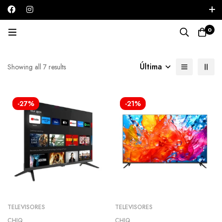
Iniciar sesión / Registrarse
0
Chiq
Última
Showing all 7 results
-27%
-21%
TELEVISORES
TELEVISORES
CHIQ
CHIQ