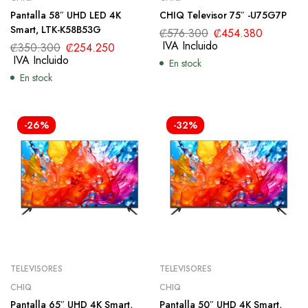
Pantalla 58″ UHD LED 4K
CHIQ Televisor 75″ -U75G7P
Smart, LTK-K58B53G
₡
576.300
₡
454.380
IVA Incluido
₡
350.300
₡
254.250
IVA Incluido
En stock
En stock
-26%
-32%
TELEVISORES
TELEVISORES
CHIQ
CHIQ
Pantalla 65″ UHD 4K Smart,
Pantalla 50″ UHD 4K Smart,