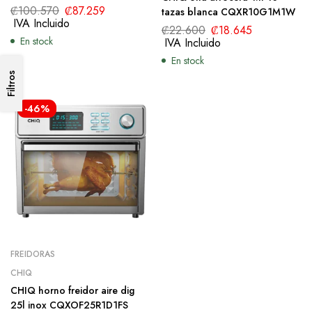
CQXAO03G1T1B
₡
100.570
₡
87.259
tazas blanca CQXR10G1M1W
IVA Incluido
₡
22.600
₡
18.645
En stock
IVA Incluido
En stock
Filtros
-46%
FREIDORAS
CHIQ
CHIQ horno freidor aire dig
25l inox CQXOF25R1D1FS