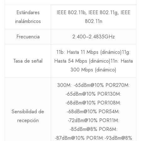
Estándares
IEEE 802.11b, IEEE 802.11g, IEEE
inalámbricos
802.11n
Frecuencia
2.400~2.4835GHz
11b: Hasta 11 Mbps (dinámico)11g:
Tasa de señal
Hasta 54 Mbps (dinámico)11n: Hasta
300 Mbps (dinámico)
300M: -65dBm@10% POR270M:
-65dBm@10% POR130M:
-68dBm@10% POR108M:
Sensibilidad de
-68dBm@10% POR54M:
recepción
-72dBm@10% POR11M:
-85dBm@8% POR6M:
-87dBm@10% POR1M:-93dBm@8%