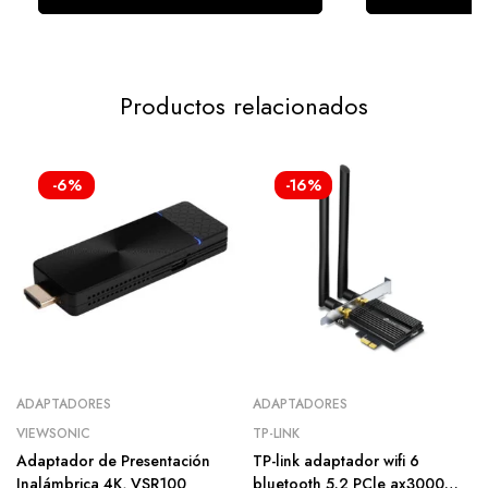
Productos relacionados
-6%
-16%
ADAPTADORES
ADAPTADORES
VIEWSONIC
TP-LINK
Adaptador de Presentación
TP-link adaptador wifi 6
Inalámbrica 4K, VSR100
bluetooth 5.2 PCle ax3000