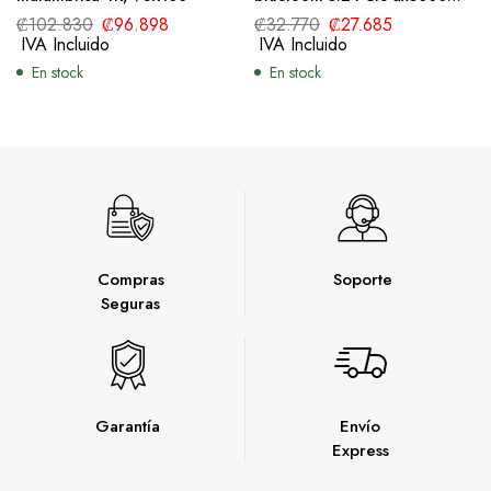
archer TX50E
₡
102.830
₡
96.898
₡
32.770
₡
27.685
IVA Incluido
IVA Incluido
En stock
En stock
Compras
Soporte
Seguras
Garantía
Envío
Express