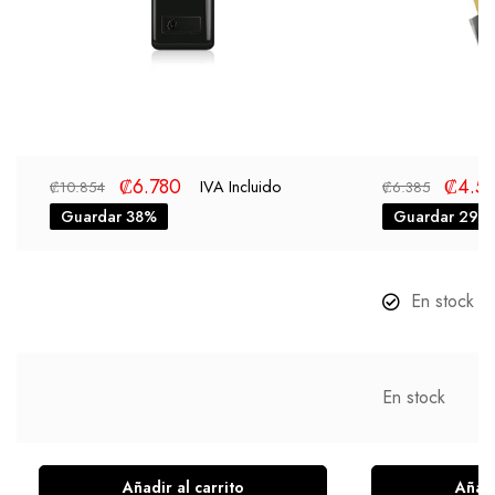
₡
6.780
₡
4.5
IVA Incluido
₡
10.854
₡
6.385
Guardar 38%
Guardar 29%
En stock
En stock
Añadir al carrito
Añadi