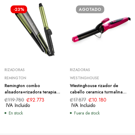
-23%
AGOTADO
RIZADORAS
RIZADORAS
REMINGTON
WESTINGHOUSE
Remington combo
Westinghouse rizador de
alisadora+rizadora terapia
cabello ceramica turmalina
aguacate S12A-CI11AF (110)
(110v) WH1124
₡
119.780
₡
92.773
₡
17.877
₡
10.180
IVA Incluido
IVA Incluido
En stock
Fuera de stock