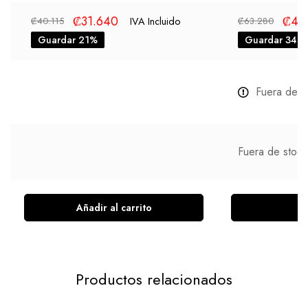
₡
31.640
₡
41
IVA Incluido
₡
40.115
₡
63.280
Guardar 21%
Guardar 34%
Fuera de s
Fuera de stock
Añadir al carrito
L
Productos relacionados