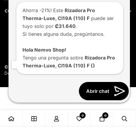
Ahorra -21%! Este
Rizadora Pro
CONTACTO
Therma-Luxe, CI19A (110) F
puede ser
tuyo solo por
₡31.640
.
Si tienes alguna duda, pregúntanos.
Hola Nemvo Shop!
Tengo una pregunta sobre
Rizadora Pro
Therma-Luxe, CI19A (110) F ()
© Nemvo. Todos los derechos Reservados.
Design by Nemvo Agency
Abrir chat
0
0