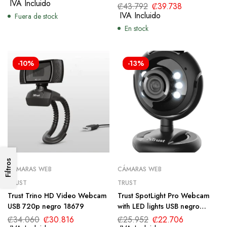
IVA Incluido
₡
43.792
₡
39.738
IVA Incluido
Fuera de stock
En stock
-10%
-13%
Filtros
CÁMARAS WEB
CÁMARAS WEB
TRUST
TRUST
Trust Trino HD Video Webcam
Trust SpotLight Pro Webcam
USB 720p negro 18679
with LED lights USB negro
16428
₡
34.060
₡
30.816
₡
25.952
₡
22.706