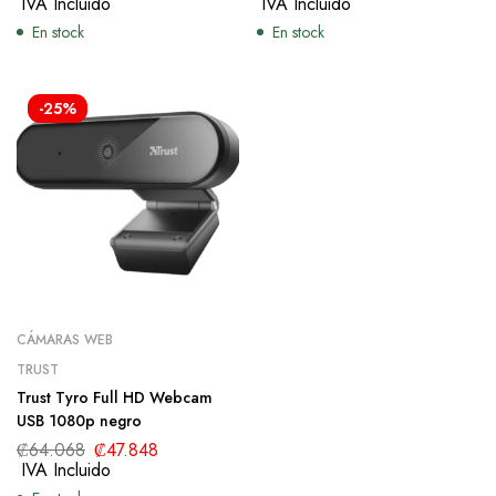
IVA Incluido
IVA Incluido
En stock
En stock
-25%
CÁMARAS WEB
TRUST
Trust Tyro Full HD Webcam
USB 1080p negro
₡
64.068
₡
47.848
IVA Incluido