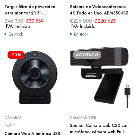
Targus filtro de privacidad
Sistema de Videoconferencia
para monitor 21.5″-
4K Todo en Uno, AEM350USZ
ASF215W9USZ
₡
46.330
₡
39.889
₡
226.000
₡
220.621
IVA Incluido
IVA Incluido
En stock
En stock
-23%
AGOTADO
CÁMARAS
CÁMARAS WEB
Soulion Cámara web C20 con
RAZER
micrófono, cámara web Full
Cámara Web Alámbrica USB