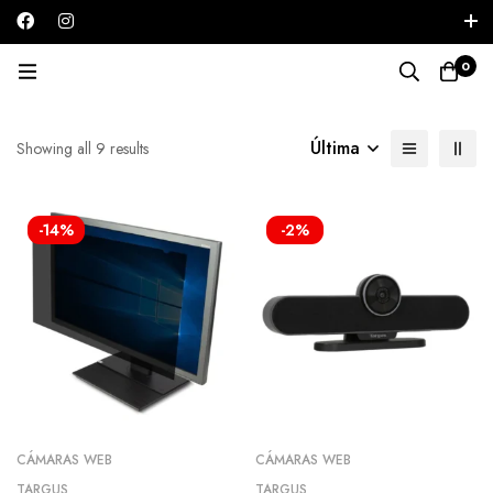
Iniciar sesión / Registrarse
0
cámaras web
Última
Showing all 9 results
-14%
-2%
CÁMARAS WEB
CÁMARAS WEB
TARGUS
TARGUS