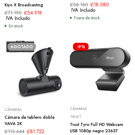
HD de 1080p con cubierta de
₡
36.160
₡
18.080
Kiyo X Broadcasting
privacidad deslizante para
IVA Incluido
₡
71.190
₡
54.918
transmisión, llamadas, juegos,
IVA Incluido
Fuera de stock
conferencias, cámara web USB
En stock
con enfoque fijo para PC
portátil y escritorio
AGOTADO
-9%
CÁMARAS
CÁMARAS
Cámara de tablero doble
TRUST
VAVA 2K
Trust Tyro Full HD Webcam
USB 1080p negro 23637
₡
113.644
₡
81.722