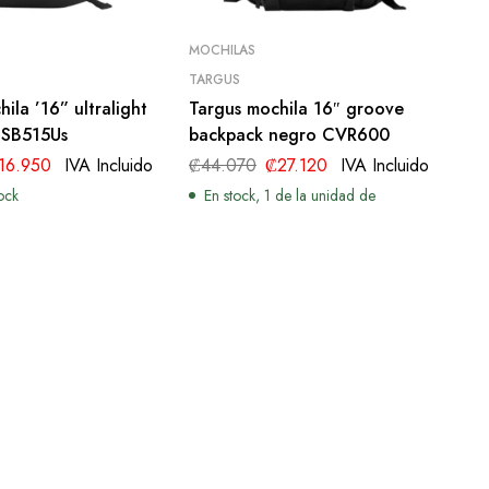
MOCHILAS
TARGUS
ila ’16” ultralight
Targus mochila 16″ groove
TSB515Us
backpack negro CVR600
16.950
IVA Incluido
₡
44.070
₡
27.120
IVA Incluido
ock
En stock, 1 de la unidad de