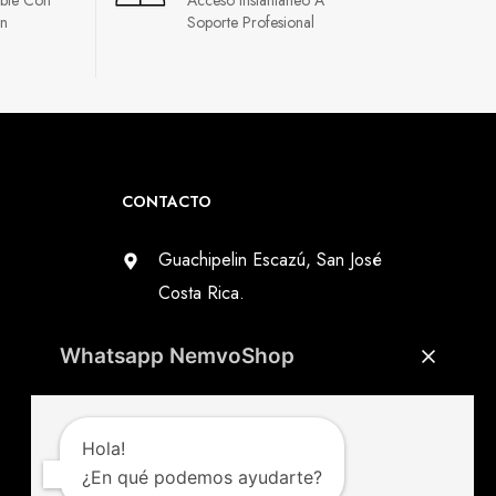
in
Soporte Profesional
CONTACTO
Guachipelin Escazú, San José
Costa Rica.
+506 6024-2661
Whatsapp NemvoShop
info@nemvoshop.com
Hola!
¿En qué podemos ayudarte?