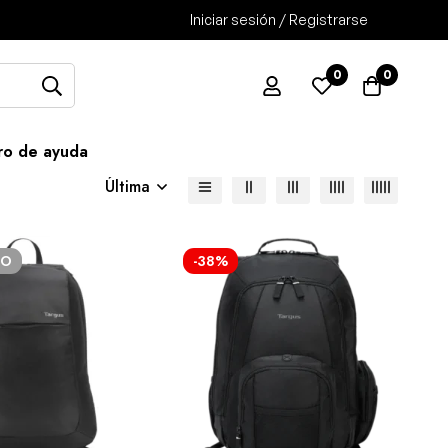
Iniciar sesión / Registrarse
0
0
ro de ayuda
Última
DO
-38%