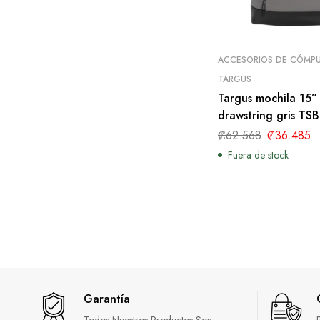
ACCESORIOS DE CÓMP
TARGUS
Targus mochila 15”
drawstring gris TS
71
₡
62.568
₡
36.485
Fuera de stock
Garantía
Todos Nuestros Productos Son