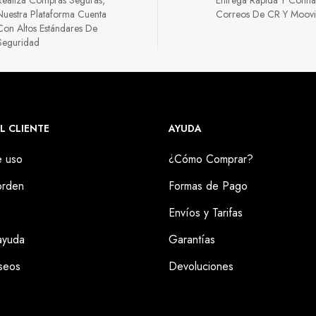
Nuestra Plataforma Cuenta
Correos De CR Y Moov
Con Altos Estándares De
Seguridad
L CLIENTE
AYUDA
e uso
¿Cómo Comprar?
orden
Formas de Pago
Envíos y Tarifas
ayuda
Garantías
seos
Devoluciones