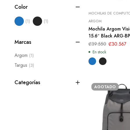
Color
MOCHILAS DE COMPUT
(1)
(1)
ARGOM
Mochila Argom Vis
15.6″ Black ARG-B
Marcas
₡
39.550
₡
30.567
En stock
Argom
(1)
Targus
(3)
Categorías
AGOTADO