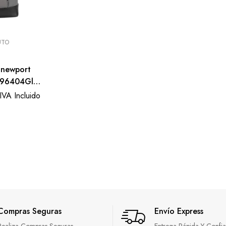
UTO
 newport
B96404Gl-
IVA Incluido
Compras Seguras
Envío Express
Realiza Compras Seguras,
Entrega Rápida Y Confi