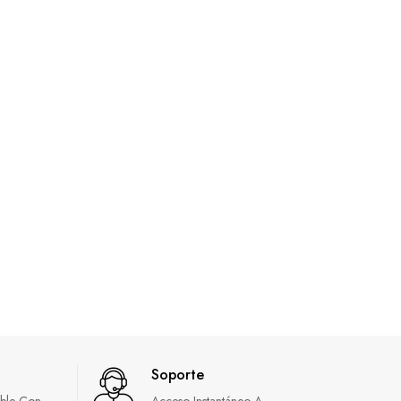
Soporte
able Con
Acceso Instantáneo A