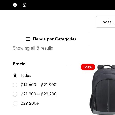
Tienda por Categorías
Showing all 5 results
Precio
-23%
Todos
–
₡
14.600
₡
21.900
–
₡
21.900
₡
29.200
₡
29.200
+