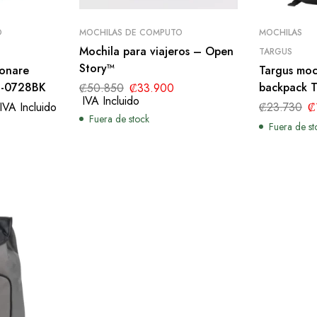
O
MOCHILAS DE COMPUTO
MOCHILAS
Mochila para viajeros – Open
TARGUS
Story™
ionare
Targus moch
P-0728BK
backpack 
₡
50.850
₡
33.900
IVA Incluido
IVA Incluido
₡
23.730
₡
Fuera de stock
Fuera de st