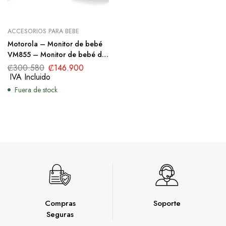
ACCESORIOS PARA BEBE
Motorola – Monitor de bebé
VM855 – Monitor de bebé de
video WiFi de 5 pulgadas con
₡
300.580
₡
146.900
2 cámaras, soporte de cuna,
IVA Incluido
se conecta a la aplicación del
Fuera de stock
teléfono, rango de 1000 pies,
audio bidireccional, pantalla
dividida, inclinación
panorámica remota, zoom
digital, temperatura de
habitación, música
Compras
Soporte
Seguras