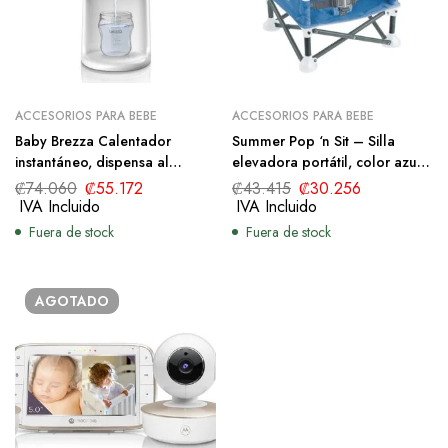
ACCESORIOS PARA BEBE
ACCESORIOS PARA BEBE
Baby Brezza Calentador
Summer Pop ‘n Sit – Silla
instantáneo, dispensa al
elevadora portátil, color azul
instante agua caliente a la
polvoriento, asiento elevador
₡
74.060
₡
55.172
₡
43.415
₡
30.256
temperatura perfecta de la
para uso en interiores y
IVA Incluido
IVA Incluido
botella de bebé, sustituye a
exteriores, plegado rápido,
Fuera de stock
Fuera de stock
los calentadores tradicionales
fácil y compacto
de biberón
AGOTADO