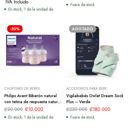
IVA Incluido
Fuera de stock
En stock, 1 de la unidad de
-50%
AGOTADO
CHUPONES DE BEBES
ACCESORIOS PARA BEBE
Philips Avent Biberón natural
Vigilabebés Owlet Dream Sock
con tetina de respuesta natural
Plus – Verde
– Rosa – 4 oz
₡
20.000
₡
10.000
₡
220.000
₡
180.000
En stock, 1 de la unidad de
Fuera de stock