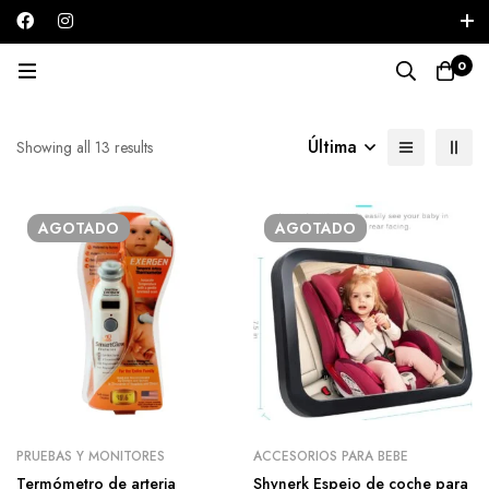
Iniciar sesión / Registrarse
0
Bebes
Última
Showing all 13 results
AGOTADO
AGOTADO
PRUEBAS Y MONITORES
ACCESORIOS PARA BEBE
Termómetro de arteria
Shynerk Espejo de coche para