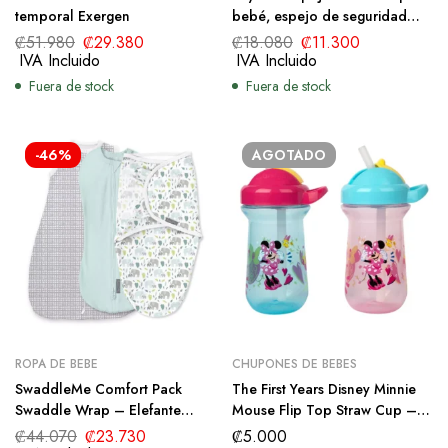
temporal Exergen
bebé, espejo de seguridad
para asiento trasero infantil
₡
51.980
₡
29.380
₡
18.080
₡
11.300
con amplia vista cristalina,
IVA Incluido
IVA Incluido
inastillable, totalmente
Fuera de stock
Fuera de stock
montado, probado contra
choques y certificado
-46%
AGOTADO
ROPA DE BEBE
CHUPONES DE BEBES
SwaddleMe Comfort Pack
The First Years Disney Minnie
Swaddle Wrap – Elefante
Mouse Flip Top Straw Cup –
bebé – 0-3 meses
2pk/ 9oz
₡
44.070
₡
23.730
₡
5.000