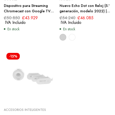
Dispositivo para Streaming
Nuevo Echo Dot con Reloj (5.ª
Chromecast con Google TV
generación, modelo 2022) |
4K
Parlante inteligente con reloj y
₡
50.850
₡
43.929
₡
54.240
₡
46.085
Alexa
IVA Incluido
IVA Incluido
En stock
En stock
-15%
ACCESORIOS INTELIGENTES