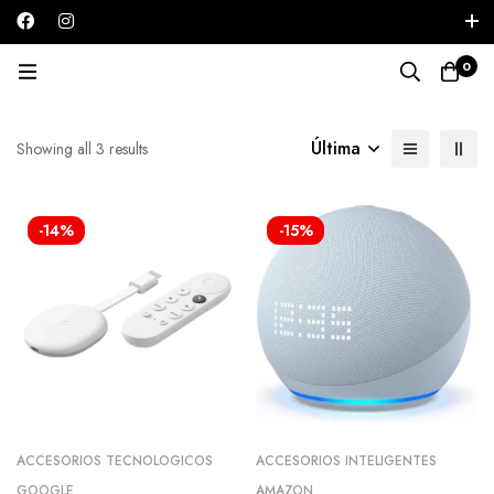
Iniciar sesión / Registrarse
0
Accesorios inteligentes
Última
Showing all 3 results
-14%
-15%
ACCESORIOS TECNOLOGICOS
ACCESORIOS INTELIGENTES
GOOGLE
AMAZON