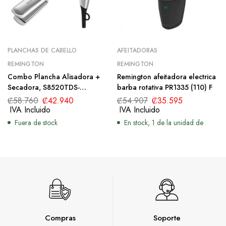
PLANCHAS DE CABELLO
AFEITADORAS
REMINGTON
REMINGTON
Combo Plancha Alisadora +
Remington afeitadora electrica
Secadora, S8520TDS-
barba rotativa PR1335 (110) F
D12ATDS(110)F
₡
58.760
₡
42.940
₡
54.907
₡
35.595
IVA Incluido
IVA Incluido
Fuera de stock
En stock, 1 de la unidad de
Compras
Soporte