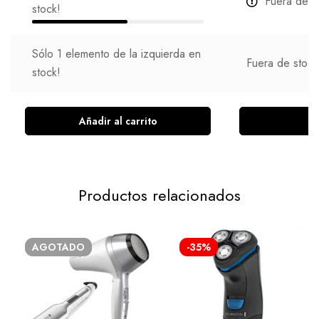
Fuera de s
stock!
Sólo
1
elemento de la izquierda en
Fuera de stock
stock!
Añadir al carrito
L
Productos relacionados
AGOTADO
-35%