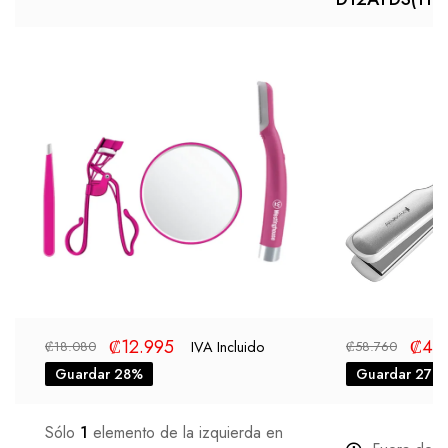
₡
12.995
₡
42
IVA Incluido
₡
18.080
₡
58.760
Guardar 28%
Guardar 27%
Sólo
1
elemento de la izquierda en