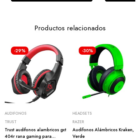
Productos relacionados
-29%
-30%
AUDIFONOS
HEADSETS
TRUST
RAZER
Trust audifonos alambricos gxt
Audífonos Alámbricos Kraken,
404r rana gaming para
Verde