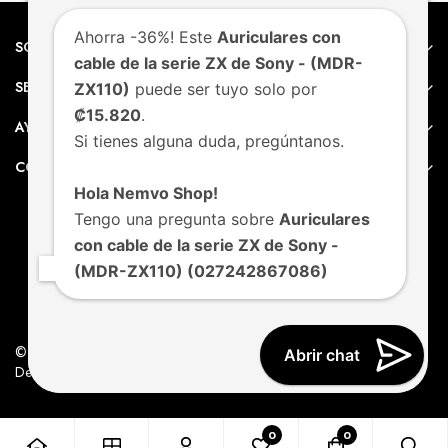
Ahorra -36%! Este
Auriculares con
SOBRE NEMVO
cable de la serie ZX de Sony - (MDR-
SERVICIO AL CLIENTE
ZX110)
puede ser tuyo solo por
₡15.820
.
AYUDA
Si tienes alguna duda, pregúntanos.
CONTACTO
Hola Nemvo Shop!
Tengo una pregunta sobre
Auriculares
con cable de la serie ZX de Sony -
(MDR-ZX110) (027242867086)
© Nemvo. Todos los derechos Reservados.
Abrir chat
Design by Nemvo Agency
0
0