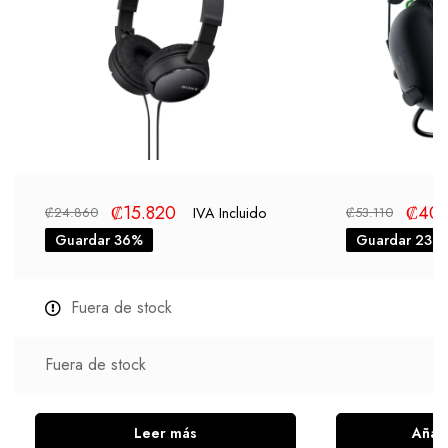
₡
15.820
₡
40.
IVA Incluido
₡
24.860
₡
53.110
Guardar 36%
Guardar 23%
Fuera de stock
Fuera de stock
Leer más
Añadi