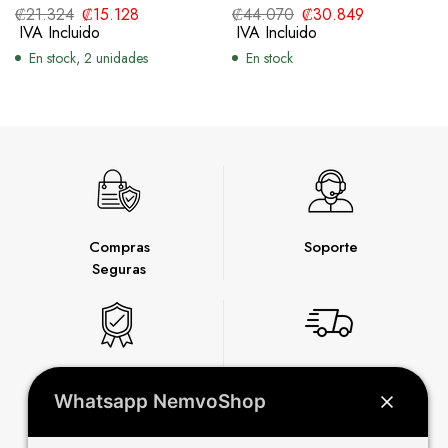
nintendo switch cable 3.5mm
₡
21.324
₡
15.128
₡
44.070
₡
30.849
negro 23439
IVA Incluido
IVA Incluido
En stock, 2 unidades
En stock
Compras
Soporte
Seguras
Garantía
Envío
Whatsapp NemvoShop
Express