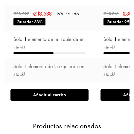
₡
18.688
₡
30
IVA Incluido
₡
28.092
₡
40.861
Guardar 33%
Guardar 25%
Sólo
1
elemento de la izquierda en
Sólo
1
elemento
stock!
stock!
Sólo
1
elemento de la izquierda en
Sólo
1
elemento
stock!
stock!
Añadir al carrito
Añadi
Productos relacionados