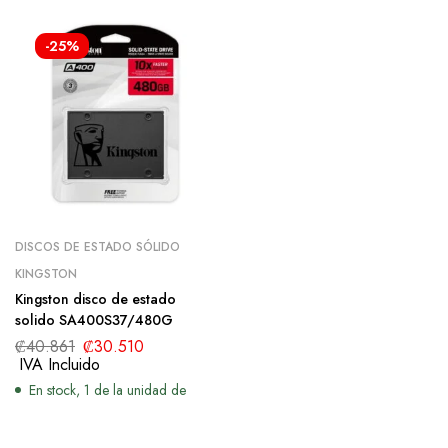
-25%
DISCOS DE ESTADO SÓLIDO
KINGSTON
Kingston disco de estado
solido SA400S37/480G
₡
40.861
₡
30.510
IVA Incluido
En stock, 1 de la unidad de