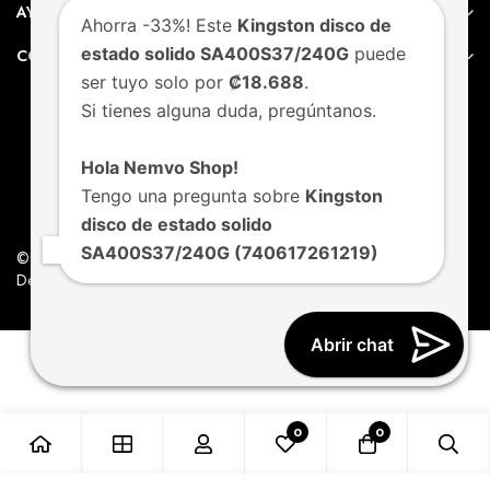
AYUDA
Ahorra -33%! Este
Kingston disco de
estado solido SA400S37/240G
puede
CONTACTO
ser tuyo solo por
₡18.688
.
Si tienes alguna duda, pregúntanos.
Hola Nemvo Shop!
Tengo una pregunta sobre
Kingston
disco de estado solido
SA400S37/240G (740617261219)
© Nemvo. Todos los derechos Reservados.
Design by Nemvo Agency
Abrir chat
0
0