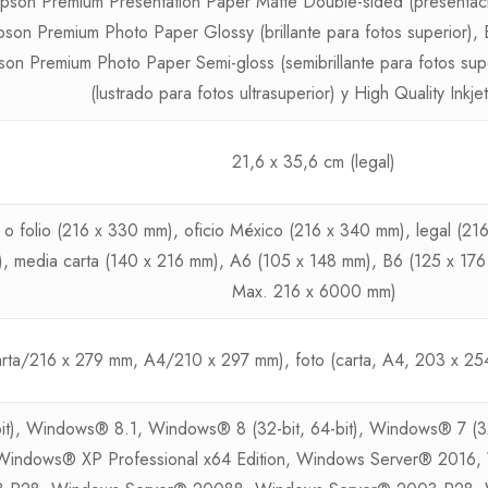
 Epson Premium Presentation Paper Matte Double-sided (presentac
 Epson Premium Photo Paper Glossy (brillante para fotos superior),
Epson Premium Photo Paper Semi-gloss (semibrillante para fotos su
(lustrado para fotos ultrasuperior) y High Quality Inkje
21,6 x 35,6 cm (legal)
o o folio (216 x 330 mm), oficio México (216 x 340 mm), legal (2
), media carta (140 x 216 mm), A6 (105 x 148 mm), B6 (125 x 17
Max. 216 x 6000 mm)
rta/216 x 279 mm, A4/210 x 297 mm), foto (carta, A4, 203 x 25
t), Windows® 8.1, Windows® 8 (32-bit, 64-bit), Windows® 7 (32-b
Windows® XP Professional x64 Edition, Windows Server® 2016