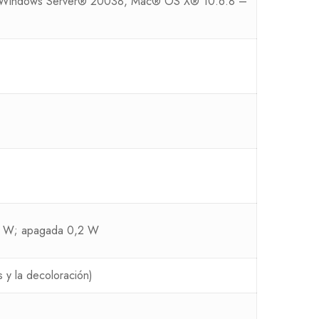
 Windows Server® 20038, Mac® OS X® 10.6.8 –
2 W; apagada 0,2 W
s y la decoloración)