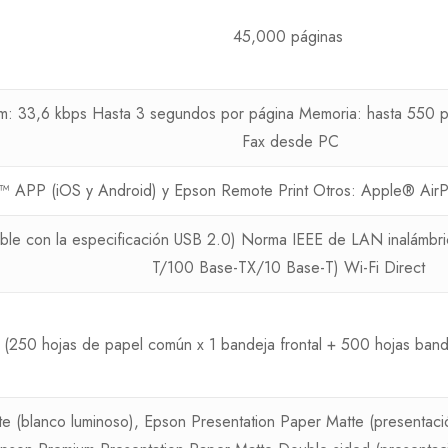
45,000 páginas
m: 33,6 kbps Hasta 3 segundos por página Memoria: hasta 550 p
Fax desde PC
nt™ APP (iOS y Android) y Epson Remote Print Otros: Apple® AirPr
ible con la especificación USB 2.0) Norma IEEE de LAN inalámbr
T/100 Base-TX/10 Base-T) Wi-Fi Direct
(250 hojas de papel común x 1 bandeja frontal + 500 hojas bandej
e (blanco luminoso), Epson Presentation Paper Matte (presentac