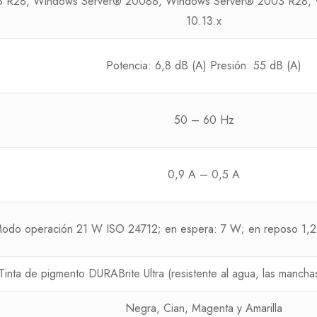
8 R28, Windows Server® 20088, Windows Server® 2003 R28,
10.13.x
Potencia: 6,8 dB (A) Presión: 55 dB (A)
50 – 60 Hz
0,9 A – 0,5 A
odo operación 21 W ISO 24712; en espera: 7 W; en reposo 1,
Tinta de pigmento DURABrite Ultra (resistente al agua, las mancha
Negra, Cian, Magenta y Amarilla