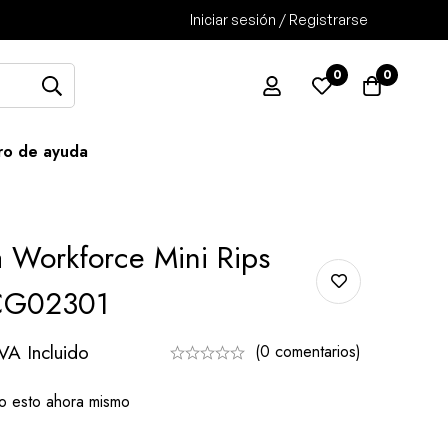
Iniciar sesión / Registrarse
0
0
ro de ayuda
 Workforce Mini Rips
CG02301
IVA Incluido
(0 comentarios)
o esto ahora mismo