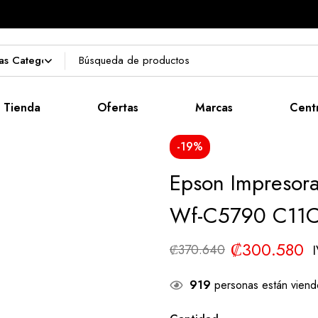
Tienda
Ofertas
Marcas
Cent
-19%
Epson Impresora
Wf-C5790 C11
₡
300.580
₡
370.640
919
personas están viend