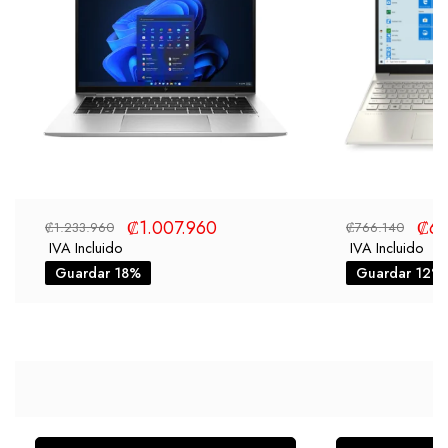
₡
1.007.960
₡
67
₡
1.233.960
₡
766.140
IVA Incluido
IVA Incluido
Guardar 18%
Guardar 12%