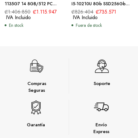
1135G7 14 8GB/512 PC
I5-10210U 8Gb SSD256Gb
618R3LT#ABM
Win10 Pro64 1/1/0 gris
₡
1.406.850
₡
1.115.947
₡
826.404
₡
735.571
8YT08LT
IVA Incluido
IVA Incluido
En stock
Fuera de stock
Compras
Soporte
Seguras
Garantía
Envío
Express