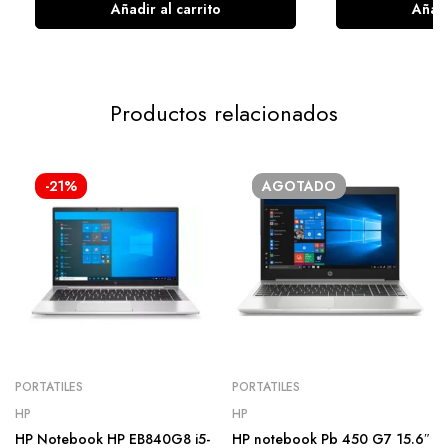
Añadir al carrito
Añadi
Productos relacionados
-21%
AGOTADO
PORTATILES
PORTATILES
HP
HP
HP Notebook HP EB840G8 i5-
HP notebook Pb 450 G7 15.6″