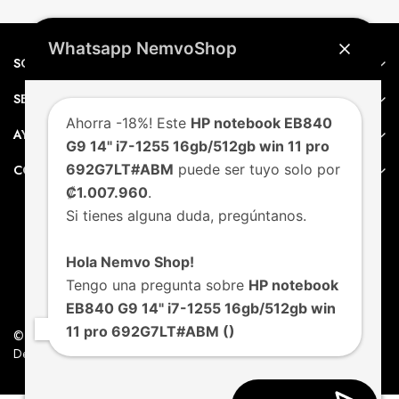
Whatsapp NemvoShop
SOBRE NEMVO
SERVICIO AL CLIENTE
Ahorra -18%! Este
HP notebook EB840
AYUDA
G9 14" i7-1255 16gb/512gb win 11 pro
692G7LT#ABM
puede ser tuyo solo por
CONTACTO
₡1.007.960
.
Si tienes alguna duda, pregúntanos.
Hola Nemvo Shop!
Tengo una pregunta sobre
HP notebook
EB840 G9 14" i7-1255 16gb/512gb win
11 pro 692G7LT#ABM ()
© Nemvo. Todos los derechos Reservados.
Design by Nemvo Agency