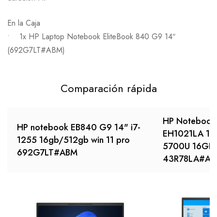
En la Caja
• 1x HP Laptop Notebook EliteBook 840 G9 14″
(692G7LT#ABM)
Comparación rápida
HP Notebook 
HP notebook EB840 G9 14" i7-
EH1021LA 15
1255 16gb/512gb win 11 pro
5700U 16GB 
692G7LT#ABM
43R78LA#A