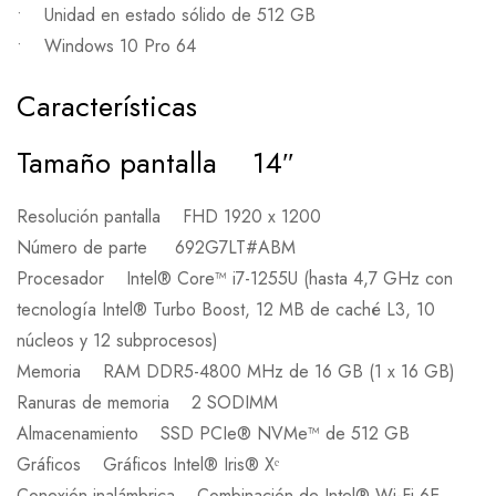
• Unidad en estado sólido de 512 GB
• Windows 10 Pro 64
Características
Tamaño pantalla 14″
Resolución pantalla FHD 1920 x 1200
Número de parte 692G7LT#ABM
Procesador Intel® Core™ i7-1255U (hasta 4,7 GHz con
tecnología Intel® Turbo Boost, 12 MB de caché L3, 10
núcleos y 12 subprocesos)
Memoria RAM DDR5-4800 MHz de 16 GB (1 x 16 GB)
Ranuras de memoria 2 SODIMM
Almacenamiento SSD PCIe® NVMe™ de 512 GB
Gráficos Gráficos Intel® Iris® Xᵉ
Conexión inalámbrica Combinación de Intel® Wi-Fi 6E