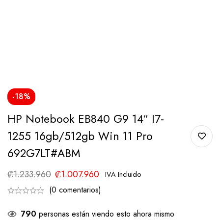
-18%
HP Notebook EB840 G9 14″ I7-
1255 16gb/512gb Win 11 Pro
692G7LT#ABM
₡
1.233.960
₡
1.007.960
IVA Incluido
(0 comentarios)
790
personas están viendo esto ahora mismo