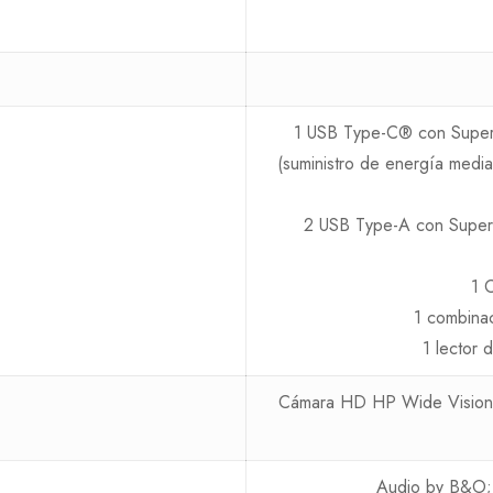
1 USB Type-C® con Super
(suministro de energía medi
2 USB Type-A con Super
1 
1 combinac
1 lector 
Cámara HD HP Wide Vision d
Audio by B&O; 