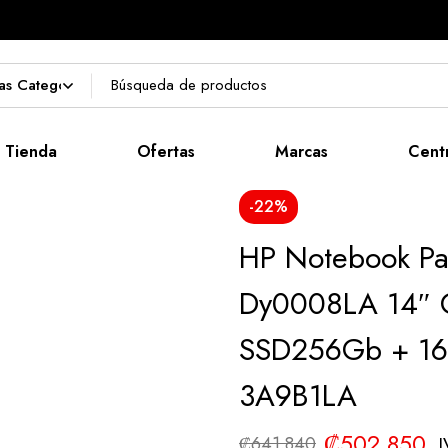
Tienda
Ofertas
Marcas
Cent
-22%
HP Notebook Pav
Dy0008LA 14″ 
SSD256Gb + 1
3A9B1LA
₡
502.850
I
₡
641.840