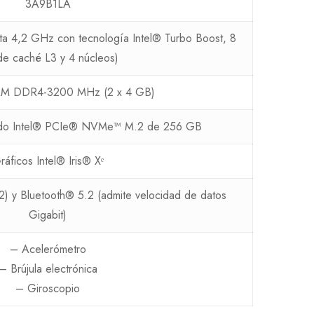
3A9B1LA
ta 4,2 GHz con tecnología Intel® Turbo Boost, 8
e caché L3 y 4 núcleos)
M DDR4-3200 MHz (2 x 4 GB)
lido Intel® PCIe® NVMe™ M.2 de 256 GB
ráficos Intel® Iris® Xᵉ
) y Bluetooth® 5.2 (admite velocidad de datos
Gigabit)
– Acelerómetro
– Brújula electrónica
– Giroscopio