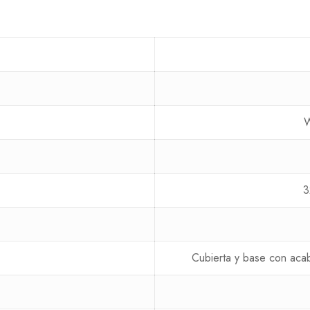
W
3
Cubierta y base con aca