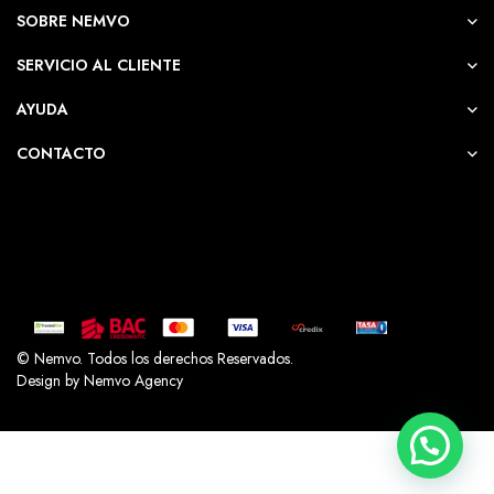
SOBRE NEMVO
Whatsapp NemvoShop
SERVICIO AL CLIENTE
AYUDA
Ahorra -24%! Este
Adaptador de
CONTACTO
corriente Apple USB-C 20W
puede ser
tuyo solo por
₡14.690
.
Si tienes alguna duda, pregúntanos.
Hola Nemvo Shop!
Tengo una pregunta sobre
Adaptador de
corriente Apple USB-C 20W ()
© Nemvo. Todos los derechos Reservados.
Design by Nemvo Agency
Abrir chat