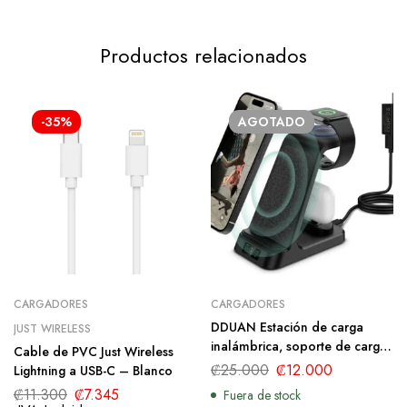
Productos relacionados
-35%
AGOTADO
CARGADORES
CARGADORES
DDUAN Estación de carga
JUST WIRELESS
inalámbrica, soporte de carga
Cable de PVC Just Wireless
rápida 3 en 1, cargador
₡
25.000
₡
12.000
Lightning a USB-C – Blanco
inalámbrico para Apple Watch
₡
11.300
₡
7.345
Fuera de stock
8/7/6/5/4/3 y