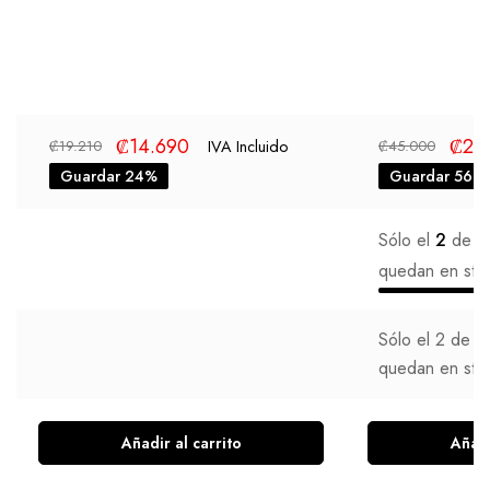
₡
14.690
₡
20
IVA Incluido
₡
19.210
₡
45.000
Guardar 24%
Guardar 56%
Sólo el
2
de lo
quedan en sto
Sólo el
2
de lo
quedan en sto
Añadir al carrito
Añadi