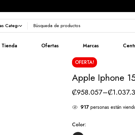
Tienda
Ofertas
Marcas
Cent
OFERTA!
Apple Iphone 15
₡
958.057
–
₡
1.037.
917
personas están viend
Color
: