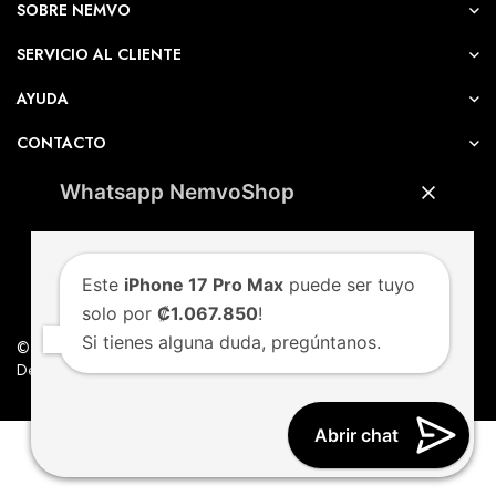
SOBRE NEMVO
SERVICIO AL CLIENTE
AYUDA
CONTACTO
Whatsapp NemvoShop
Este
iPhone 17 Pro Max
puede ser tuyo
solo por
₡1.067.850
!
Si tienes alguna duda, pregúntanos.
© Nemvo. Todos los derechos Reservados.
Design by Nemvo Agency
Abrir chat