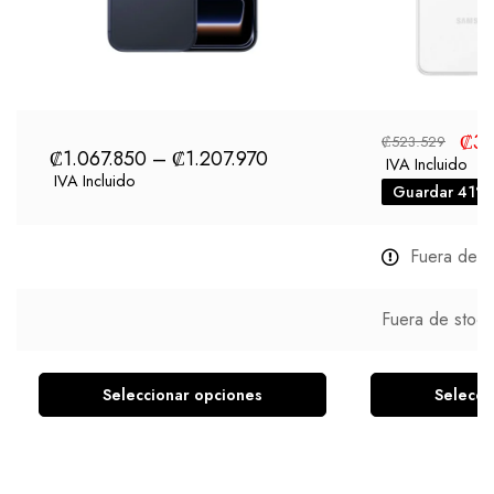
₡
30
₡
523.529
₡
1.067.850
–
₡
1.207.970
IVA Incluido
IVA Incluido
Guardar 41%
Fuera de s
Fuera de stock
Seleccionar opciones
Selecci