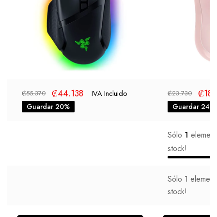
₡
44.138
₡
18.
IVA Incluido
₡
55.370
₡
23.730
Guardar 20%
Guardar 24%
Sólo
1
elemento
stock!
Sólo
1
elemento
stock!