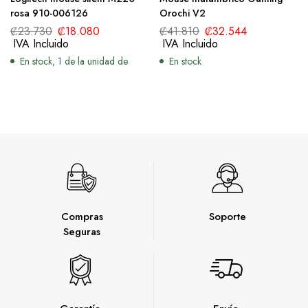
rosa 910-006126
Orochi V2
₡
23.730
₡
18.080
₡
41.810
₡
32.544
IVA Incluido
IVA Incluido
En stock, 1 de la unidad de
En stock
Compras
Soporte
Seguras