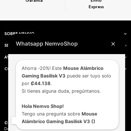
Garantía
Envío
Express
SOBRE NEMVO
Whatsapp NemvoShop
SERVICIO AL CLIENTE
AYUDA
Ahorra -20%! Este
Mouse Alámbrico
CONTACTO
Gaming Basilisk V3
puede ser tuyo solo
por
₡44.138
.
Si tienes alguna duda, pregúntanos.
Hola Nemvo Shop!
Tengo una pregunta sobre
Mouse
Alámbrico Gaming Basilisk V3 ()
© Nemvo. Todos los derechos Reservados.
Design by Nemvo Agency