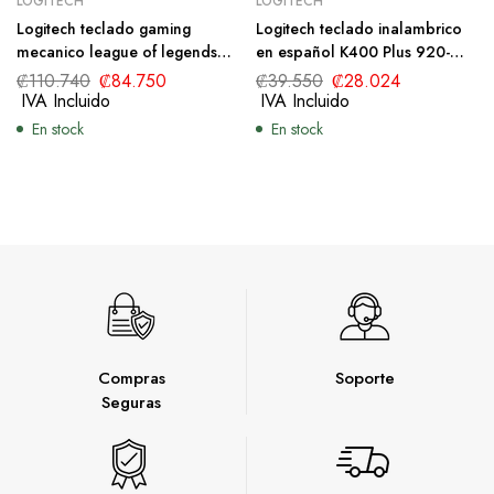
LOGITECH
LOGITECH
Logitech teclado gaming
Logitech teclado inalambrico
mecanico league of legends
en español K400 Plus 920-
920-010533
007123
₡
110.740
₡
84.750
₡
39.550
₡
28.024
IVA Incluido
IVA Incluido
En stock
En stock
Compras
Soporte
Seguras