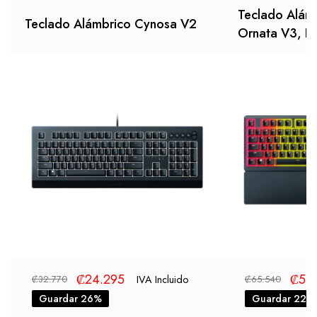
Teclado Alám
Teclado Alámbrico Cynosa V2
Ornata V3, In
₡
24.295
₡
51
IVA Incluido
₡
32.770
₡
65.540
Guardar 26%
Guardar 22%