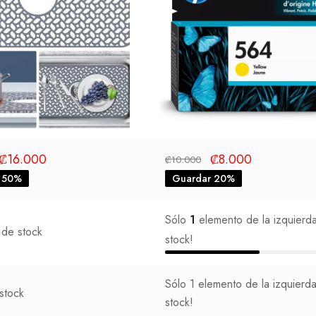
₡
16.000
₡
8.000
₡
10.000
 50%
Guardar 20%
Sólo
1
elemento de la izquierd
 de stock
stock!
Sólo
1
elemento de la izquierd
stock
stock!