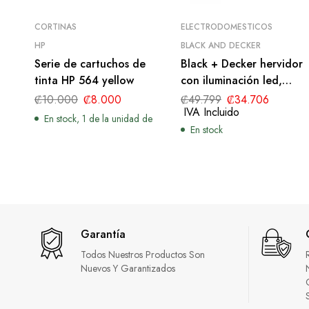
CORTINAS
ELECTRODOMESTICOS
HP
BLACK AND DECKER
Serie de cartuchos de
Black + Decker hervidor
tinta HP 564 yellow
con iluminación led,
KE7000B-LA
₡
10.000
₡
8.000
₡
49.799
₡
34.706
IVA Incluido
En stock, 1 de la unidad de
En stock
Garantía
Todos Nuestros Productos Son
Nuevos Y Garantizados