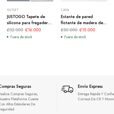
OUTLET
CASA
JUSTOGO Tapete de
Estante de pared
silicona para fregadero
flotante de madera de
de 24.8 x 13 pulgadas,
24 x 6 pulgadas, umbral
₡
32.000
₡
16.000
₡
30.000
₡
15.000
protector de fregadero
Fuera de stock
Fuera de stock
de cocina gris con
drenaje central, 1 rejilla
plegable antideslizante
para fregadero de
porcelana de acero
inoxidable de granja
Compras Seguras
Envío Express
Realiza Compras Seguras,
Entrega Rápida Y Confi
Nuestra Plataforma Cuenta
Correos De CR Y Moov
Con Altos Estándares De
Seguridad