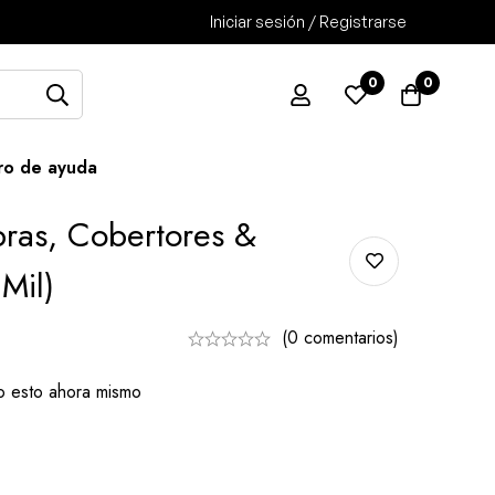
Iniciar sesión / Registrarse
0
0
ro de ayuda
bras, Cobertores &
Mil)
(0 comentarios)
o esto ahora mismo