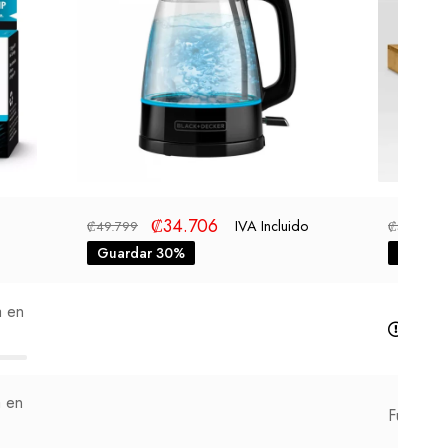
₡
34.706
IVA Incluido
₡
49.799
₡
30.000
Guardar 30%
Guarda
a en
Fuer
a en
Fuera de