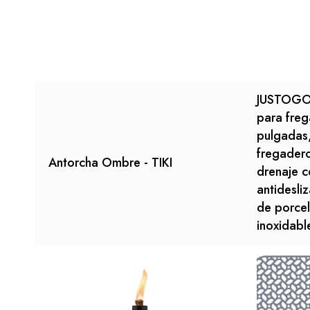
JUSTOGO 
para freg
pulgadas,
fregadero
Antorcha Ombre - TIKI
drenaje ce
antidesli
de porce
inoxidabl