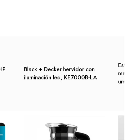
Estante 
 HP
Black + Decker hervidor con
madera 
iluminación led, KE7000B-LA
umbral