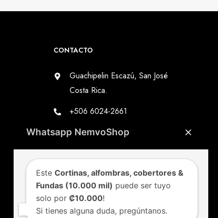
CONTACTO
Guachipelin Escazú, San José
Costa Rica.
+506 6024-2661
Whatsapp NemvoShop
info@nemvoshop.com
Este
Cortinas, alfombras, cobertores &
Fundas (10.000 mil)
puede ser tuyo
solo por
₡10.000
!
Si tienes alguna duda, pregúntanos.