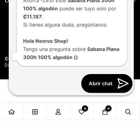
Ahorra -29%! Este
Sabana Plana 300h
CONTACTO
100% algodón
puede ser tuyo solo por
₡11.187
.
Si tienes alguna duda, pregúntanos.
Hola Nemvo Shop!
Tengo una pregunta sobre
Sabana Plana
300h 100% algodón (
)
© Nemvo. Todos los derechos Reservados.
Design by Nemvo Agency
Abrir chat
0
0
Añadir al carrito