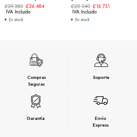
WCFP0095024OR
WCBA0070002GGY
₡
29.380
₡
26.484
₡
20.340
₡
16.731
IVA Incluido
IVA Incluido
En stock
En stock
Compras
Soporte
Seguras
Garantía
Envío
Express