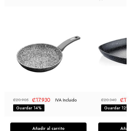
₡
17.930
₡
17.
IVA Incluido
₡
20.905
₡
20.340
Guardar 14%
Guardar 12%
Añadir al carrito
Añadi