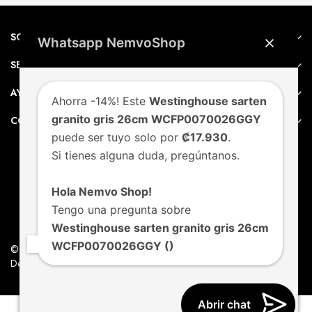
SOBRE NEMVO
Whatsapp NemvoShop
SERVICIO AL CLIENTE
AYUDA
Ahorra -14%! Este
Westinghouse sarten
granito gris 26cm WCFP0070026GGY
CONTACTO
puede ser tuyo solo por
₡17.930
.
Si tienes alguna duda, pregúntanos.
Hola Nemvo Shop!
Tengo una pregunta sobre
Westinghouse sarten granito gris 26cm
WCFP0070026GGY ()
© Nemvo. Todos los derechos Reservados.
Design by Nemvo Agency
Abrir chat