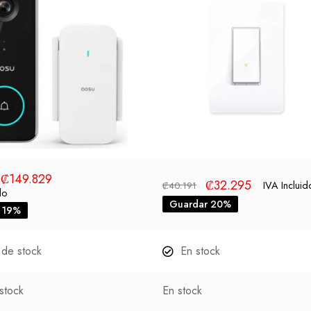
₡
149.829
₡
32.295
IVA Incluid
₡
40.191
do
Guardar 20%
 19%
 de stock
En stock
stock
En stock