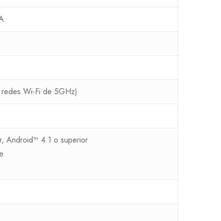
A
 redes Wi-Fi de 5GHz)
r, Android™ 4.1 o superior
e