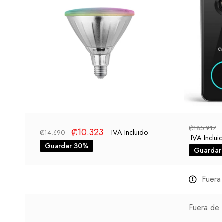
₡
185.917
₡
10.323
IVA Incluido
₡
14.690
IVA Inclui
Guardar 30%
Guardar
Fuera
Fuera de 