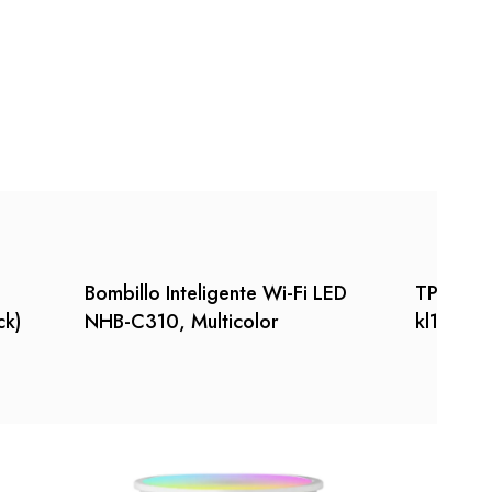
Bombillo Inteligente Wi-Fi LED
TP-link 
ck)
NHB-C310, Multicolor
kl130