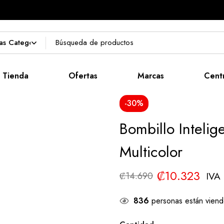
Tienda
Ofertas
Marcas
Cent
-30%
Bombillo Inteli
Multicolor
₡
10.323
IVA 
₡
14.690
836
personas están viend