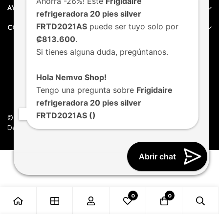
Ahorra -26%! Este
Frigidaire
AYUDA
refrigeradora 20 pies silver
FRTD2021AS
puede ser tuyo solo por
CONTACTO
₡813.600
.
Si tienes alguna duda, pregúntanos.
Hola Nemvo Shop!
Tengo una pregunta sobre
Frigidaire
refrigeradora 20 pies silver
FRTD2021AS ()
© Nemvo. Todos los derechos Reservados.
Design by Nemvo Agency
Abrir chat
0
0