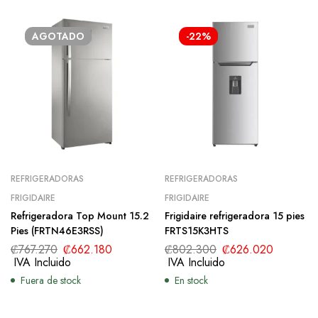
AGOTADO
-22%
REFRIGERADORAS
REFRIGERADORAS
FRIGIDAIRE
FRIGIDAIRE
Refrigeradora Top Mount 15.2
Frigidaire refrigeradora 15 pies
Pies (FRTN46E3RSS)
FRTS15K3HTS
₡
767.270
₡
662.180
₡
802.300
₡
626.020
IVA Incluido
IVA Incluido
Fuera de stock
En stock