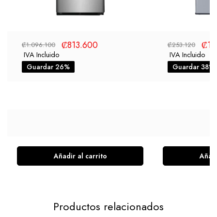
₡
813.600
₡
15
₡
1.096.100
₡
253.120
IVA Incluido
IVA Incluido
Guardar 26%
Guardar 38%
Añadir al carrito
Añadi
Productos relacionados