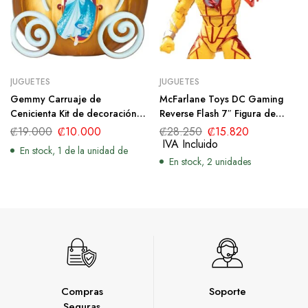
JUGUETES
JUGUETES
Gemmy Carruaje de
McFarlane Toys DC Gaming
Cenicienta Kit de decoración
Reverse Flash 7″ Figura de
de calabaza de Halloween
acción con accesorios
₡
19.000
₡
10.000
₡
28.250
₡
15.820
IVA Incluido
En stock, 1 de la unidad de
En stock, 2 unidades
Compras
Soporte
Seguras