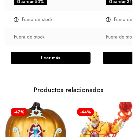
Guardar 50%
Guardar 31%
Fuera de stock
Fuera de s
Fuera de stock
Fuera de stock
Leer más
L
Productos relacionados
-47%
-44%