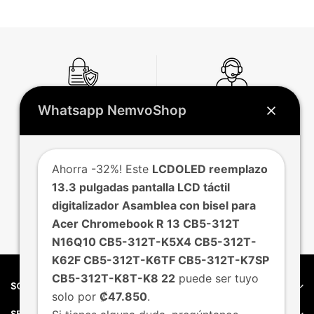
Whatsapp NemvoShop
Compras
Soporte
Seguras
Ahorra -32%! Este
LCDOLED reemplazo
13.3 pulgadas pantalla LCD táctil
digitalizador Asamblea con bisel para
Garantía
Envío
Express
Acer Chromebook R 13 CB5-312T
N16Q10 CB5-312T-K5X4 CB5-312T-
K62F CB5-312T-K6TF CB5-312T-K7SP
CB5-312T-K8T-K8 22
puede ser tuyo
SOBRE NEMVO
solo por
₡47.850
.