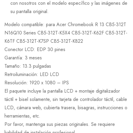
con nosotros con el modelo específico y las imágenes de
su pantalla original.
Modelo compatible: para Acer Chromebook R 13 CB5-312T
N16Q10 Series CB5-312T-K5X4 CB5-312T-K62F CB5-312T-
K6TF CB5-312T-K7SP CB5-312T-K822
Conector LCD: EDP 30 pines
Garantía: 3 meses
Tamaño: 13.3 pulgadas
Retroiluminación: LED LCD
Resolución: 1920 x 1080 – IPS
El paquete incluye la pantalla LCD + montaje digitalizador
táctil + bisel solamente, sin tarjeta de controlador táctil, cable
LCD, cámara web, cubierta trasera, bisagras, instrucciones o
herramientas, etc.
Por favor, mantenga sus piezas originales. Se requiere
habilidad de instalación profesional.