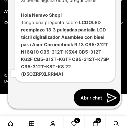
SERVICIO AL CLIENTE
Si tienes alguna duda, pregúntanos.
AYUDA
Hola Nemvo Shop!
Tengo una pregunta sobre
LCDOLED
CONTACTO
reemplazo 13.3 pulgadas pantalla LCD
táctil digitalizador Asamblea con bisel
para Acer Chromebook R 13 CB5-312T
N16Q10 CB5-312T-K5X4 CB5-312T-
K62F CB5-312T-K6TF CB5-312T-K7SP
CB5-312T-K8T-K8 22
(D5QZRPXLRRMA)
© Nemvo. Todos los derechos Reservados.
Design by Nemvo Agency
Abrir chat
0
0