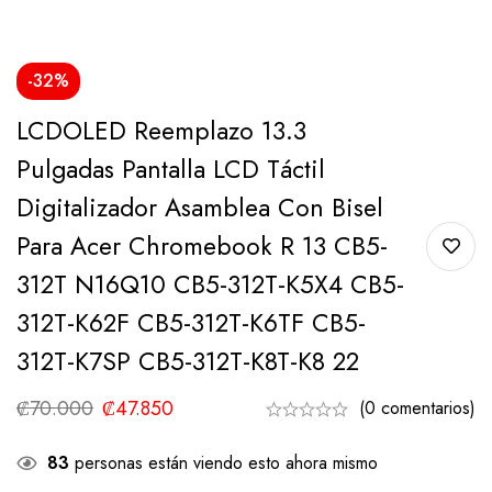
-32%
LCDOLED Reemplazo 13.3
Pulgadas Pantalla LCD Táctil
Digitalizador Asamblea Con Bisel
Para Acer Chromebook R 13 CB5-
312T N16Q10 CB5-312T-K5X4 CB5-
312T-K62F CB5-312T-K6TF CB5-
312T-K7SP CB5-312T-K8T-K8 22
₡
70.000
₡
47.850
(0 comentarios)
83
personas están viendo esto ahora mismo