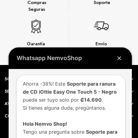
Compras
Soporte
Seguras
Garantía
Envío
Express
Whatsapp NemvoShop
SOBRE NEMVO
Ahorra -38%! Este
Soporte para ranura
SERVICIO AL CLIENTE
de CD iOttie Easy One Touch 5 - Negro
puede ser tuyo solo por
₡14.690
.
AYUDA
Si tienes alguna duda, pregúntanos.
CONTACTO
Hola Nemvo Shop!
Tengo una pregunta sobre
Soporte para