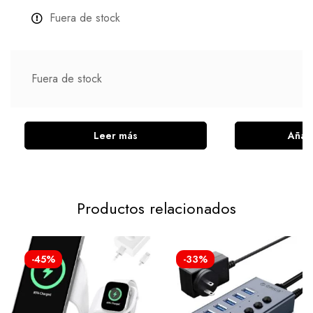
Fuera de stock
Fuera de stock
Leer más
Añadi
Productos relacionados
-45%
-33%