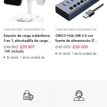
CARGADORES INALÁMBRICOS
CARGADORES INALÁMBRICOS
Estación de carga inalámbrica
ORICO Hub USB 3.0 con
5 en 1, almohadilla de carga
fuente de alimentación (7
rápida de 15 W para Apple
puertos, gris)
₡
46.862
₡
25.807
₡
45.000
₡
30.000
iWatch AirPods iPhone y Qi &
IVA Incluido
En stock, 1 de la unidad de
MagSafe compatible con
En stock, 1 de la unidad de
múltiples dispositivos,
cargador SOLEX America
blanco noche lámpara soporte
de lámpara de mesa