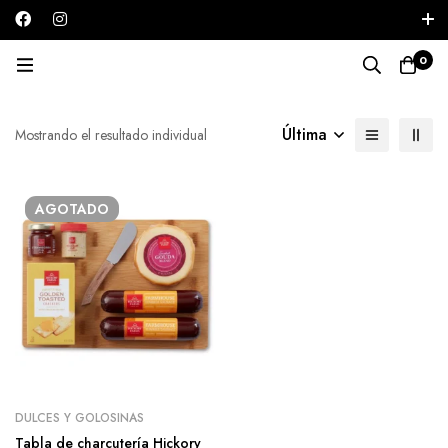
Iniciar sesión / Registrarse
0
Navidad
Última
Mostrando el resultado individual
AGOTADO
DULCES Y GOLOSINAS
Tabla de charcutería Hickory