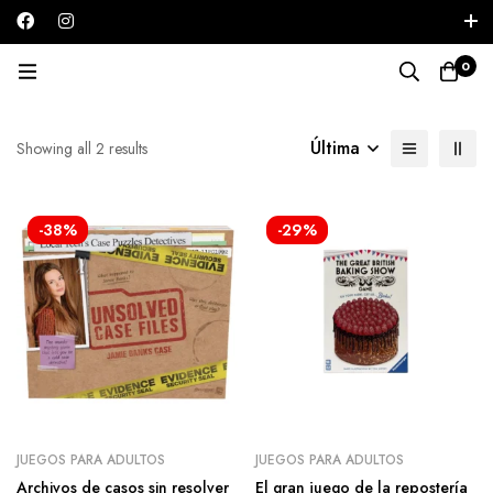
Iniciar sesión / Registrarse
0
Juegos para adultos
Última
Showing all 2 results
-38%
-29%
JUEGOS PARA ADULTOS
JUEGOS PARA ADULTOS
Archivos de casos sin resolver
El gran juego de la repostería