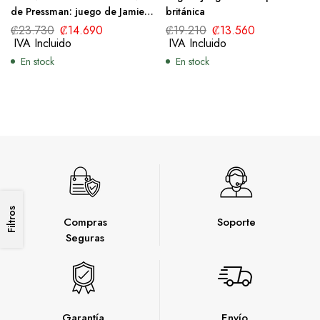
de Pressman: juego de Jamie
británica
Banks
₡
23.730
₡
14.690
₡
19.210
₡
13.560
IVA Incluido
IVA Incluido
En stock
En stock
Filtros
Compras
Soporte
Seguras
Garantía
Envío