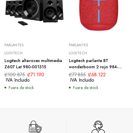
PARLANTES
PARLANTES
LOGITECH
LOGITECH
Logitech altavoces multimedia
Logitech parlante BT
Z607 Lat 980-001315
wonderboom 2 rojo 984-
001549
₡
100.875
₡
71.190
₡
77.855
₡
68.122
IVA Incluido
IVA Incluido
Fuera de stock
Fuera de stock