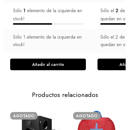
Sólo
1
elemento de la izquierda en
Sólo el
2
de lo
stock!
quedan en sto
Sólo
1
elemento de la izquierda en
Sólo el
2
de lo
stock!
quedan en sto
Añadir al carrito
Añadi
Productos relacionados
AGOTADO
AGOTADO