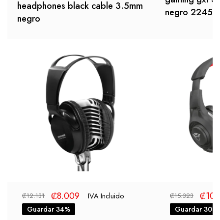
headphones black cable 3.5mm
negro 22450
negro
₡
8.009
₡
10.
IVA Incluido
₡
12.131
₡
15.323
Guardar 34%
Guardar 30%