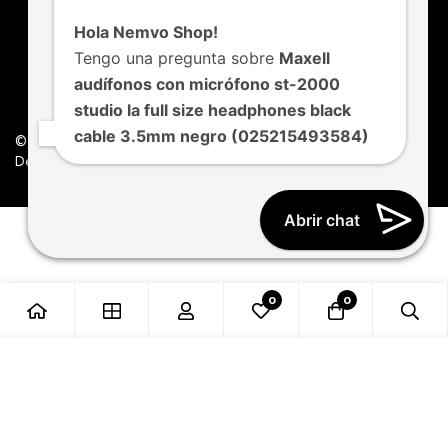
Hola Nemvo Shop!
Tengo una pregunta sobre
Maxell
audífonos con micrófono st-2000
studio la full size headphones black
cable 3.5mm negro (025215493584)
© Nemvo. Todos los derechos Reservados.
Design by Nemvo Agency
Abrir chat
0
0
Añadir al carrito