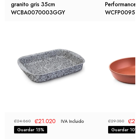
granito gris 35cm
Performance 
WCBA0070003GGY
WCFP00950
₡
21.020
₡
26
IVA Incluido
₡
24.860
₡
29.380
Guardar 15%
Guardar 10%