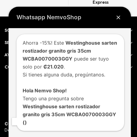
Express
Whatsapp NemvoShop
SOBRE NEMVO
SERVICIO AL CLIENTE
Ahorra -15%! Este
Westinghouse sarten
rostizador granito gris 35cm
AYUDA
WCBA0070003GGY
puede ser tuyo
solo por
₡21.020
.
CONTACTO
Si tienes alguna duda, pregúntanos.
Hola Nemvo Shop!
Tengo una pregunta sobre
Westinghouse sarten rostizador
granito gris 35cm WCBA0070003GGY
()
© Nemvo. Todos los derechos Reservados.
Design by Nemvo Agency