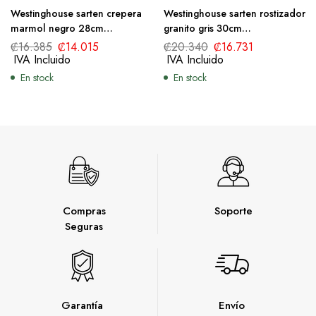
Westinghouse sarten crepera
Westinghouse sarten rostizador
marmol negro 28cm
granito gris 30cm
WCFP0009C28MBB
WCBA0070002GGY
₡
16.385
₡
14.015
₡
20.340
₡
16.731
IVA Incluido
IVA Incluido
En stock
En stock
Compras
Soporte
Seguras
Garantía
Envío