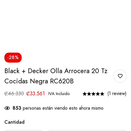
-28%
Black + Decker Olla Arrocera 20 Tz
Cocidas Negra RC620B
₡
46.330
₡
33.561
(1 review)
IVA Incluido
853
personas están viendo esto ahora mismo
Cantidad