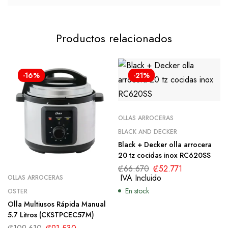
Productos relacionados
-16%
-21%
OLLAS ARROCERAS
BLACK AND DECKER
Black + Decker olla arrocera
20 tz cocidas inox RC620SS
₡
66.670
₡
52.771
IVA Incluido
OLLAS ARROCERAS
En stock
OSTER
Olla Multiusos Rápida Manual
5.7 Litros (CKSTPCEC57M)