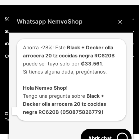
SOBRE NEMVO
Whatsapp NemvoShop
SERVICIO AL CLIENTE
AYUDA
Ahorra -28%! Este
Black + Decker olla
arrocera 20 tz cocidas negra RC620B
CONTACTO
puede ser tuyo solo por
₡33.561
.
Si tienes alguna duda, pregúntanos.
Hola Nemvo Shop!
Tengo una pregunta sobre
Black +
Decker olla arrocera 20 tz cocidas
negra RC620B (050875826779)
© Nemvo. Todos los derechos Reservados.
Design by Nemvo Agency
Abrir chat