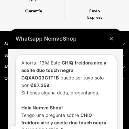
Garantía
Envío
Express
Whatsapp NemvoShop
SOBRE NEMVO
SERVICIO AL CLIENTE
Ahorra -13%! Este
CHIQ freidora aire y
AYUDA
aceite duo touch negra
CQXAO03G1T1B
puede ser tuyo solo
CONTACTO
por
₡87.259
.
Si tienes alguna duda, pregúntanos.
Hola Nemvo Shop!
Tengo una pregunta sobre
CHIQ
freidora aire y aceite duo touch negra