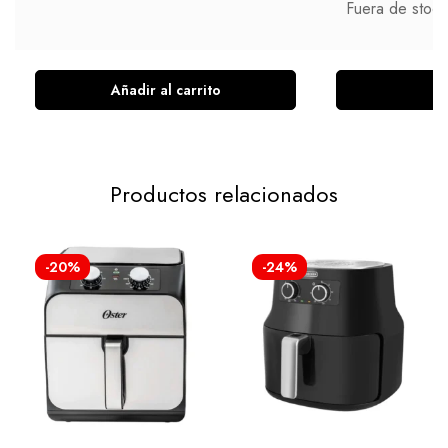
Fuera de stock
Añadir al carrito
L
Productos relacionados
-20%
-24%