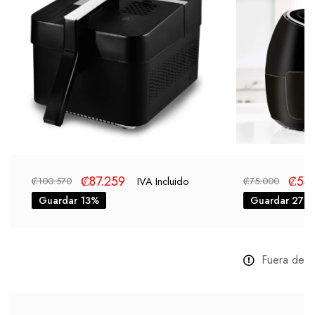
₡
87.259
₡
55
IVA Incluido
₡
100.570
₡
75.000
Guardar 13%
Guardar 27%
Fuera de s