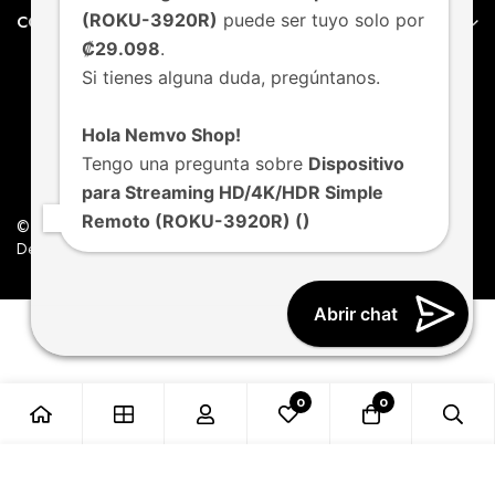
(ROKU-3920R)
puede ser tuyo solo por
CONTACTO
₡29.098
.
Si tienes alguna duda, pregúntanos.
Hola Nemvo Shop!
Tengo una pregunta sobre
Dispositivo
para Streaming HD/4K/HDR Simple
Remoto (ROKU-3920R) ()
© Nemvo. Todos los derechos Reservados.
Design by Nemvo Agency
Abrir chat
0
0
Añadir al carrito