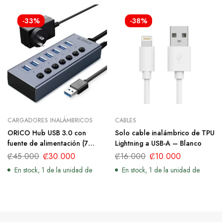
-33%
-38%
CARGADORES INALÁMBRICOS
CABLES
ORICO Hub USB 3.0 con
Solo cable inalámbrico de TPU
fuente de alimentación (7
Lightning a USB-A – Blanco
puertos, gris)
₡
45.000
₡
30.000
₡
16.000
₡
10.000
En stock, 1 de la unidad de
En stock, 1 de la unidad de