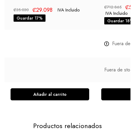
₡
58
₡
712.865
₡
29.098
IVA Incluido
₡
35.030
IVA Incluido
Guardar 17%
Guardar 18%
Fuera de s
Fuera de stock
Añadir al carrito
L
Productos relacionados