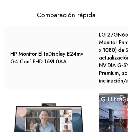
Comparación rápida
LG 27GN650-
Monitor Panta
x 1080) de 27
HP Monitor EliteDisplay E24mv
actualización
G4 Conf FHD 169L0AA
NVIDIA G-SY
Premium, sopo
inclinación/al