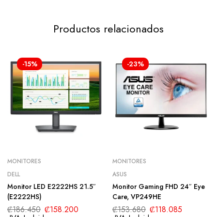
Productos relacionados
-15%
-23%
MONITORES
MONITORES
DELL
ASUS
Monitor LED E2222HS 21.5″
Monitor Gaming FHD 24″ Eye
(E2222HS)
Care, VP249HE
₡
186.450
₡
158.200
₡
153.680
₡
118.085