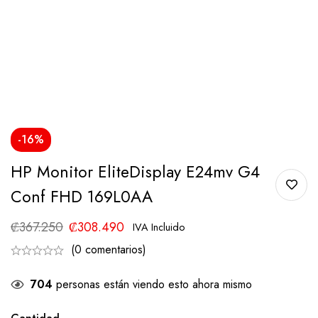
-16%
HP Monitor EliteDisplay E24mv G4
Conf FHD 169L0AA
₡
367.250
₡
308.490
IVA Incluido
(0 comentarios)
704
personas están viendo esto ahora mismo