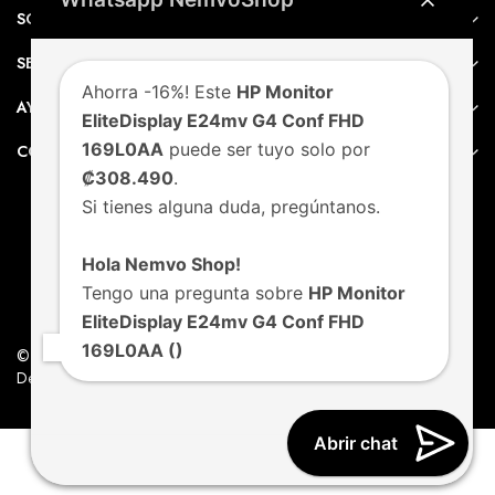
SOBRE NEMVO
SERVICIO AL CLIENTE
Ahorra -16%! Este
HP Monitor
AYUDA
EliteDisplay E24mv G4 Conf FHD
169L0AA
puede ser tuyo solo por
CONTACTO
₡308.490
.
Si tienes alguna duda, pregúntanos.
Hola Nemvo Shop!
Tengo una pregunta sobre
HP Monitor
EliteDisplay E24mv G4 Conf FHD
169L0AA ()
© Nemvo. Todos los derechos Reservados.
Design by Nemvo Agency
Abrir chat