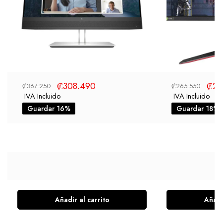
₡
308.490
₡
21
₡
367.250
₡
265.550
IVA Incluido
IVA Incluido
Guardar 16%
Guardar 18%
Añadir al carrito
Añadi