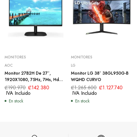
MONITORES
MONITORES
AOC
LG
Monitor 27B2H De 27″,
Monitor LG 38″ 38GL950G-B
1920X1080, 75Hz, 7Ms, Hdmi
WQHD CURVO
Vga, Color Negro, Aoc
₡
190.970
₡
142.380
₡
1.265.600
₡
1.127.740
IVA Incluido
IVA Incluido
En stock
En stock