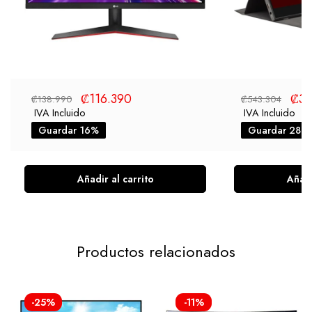
₡
116.390
₡
39
₡
138.990
₡
543.304
IVA Incluido
IVA Incluido
Guardar 16%
Guardar 28%
Añadir al carrito
Añadi
Productos relacionados
-25%
-11%