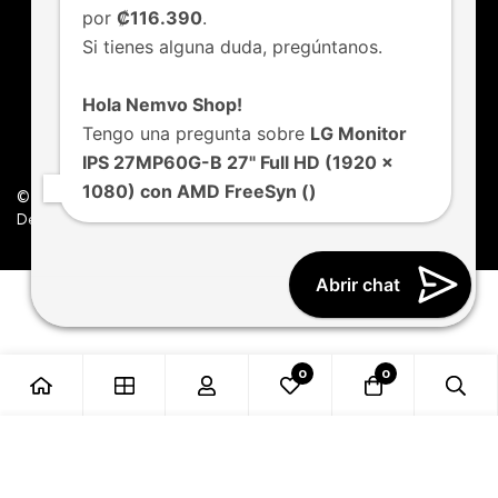
por
₡116.390
.
Si tienes alguna duda, pregúntanos.
Hola Nemvo Shop!
Tengo una pregunta sobre
LG Monitor
IPS 27MP60G-B 27" Full HD (1920 x
1080) con AMD FreeSyn ()
© Nemvo. Todos los derechos Reservados.
Design by Nemvo Agency
Abrir chat
0
0
Añadir al carrito