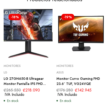
-18%
-19%
MONITORES
MONITORES
LG
ASUS
LG 27GN650-B Ultragear
Monitor Curvo Gaming FHD
Monitor Pantalla IPS FHD
23.6″ TUF, VG24VQE
(1920 x 1080) de 27″,
₡
265.550
₡
218.090
₡
176.280
₡
142.945
frecuencia de actualización de
IVA Incluido
IVA Incluido
144 Hz, NVIDIA G-SYNC, AMD
En stock
En stock
FreeSync Premium, soporte