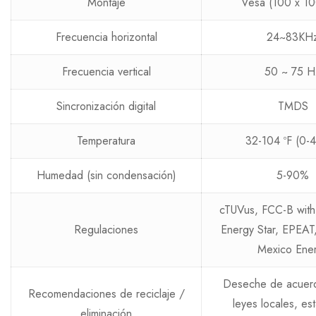
Montaje
Vesa (100 x 1
Frecuencia horizontal
24~83KH
Frecuencia vertical
50 ~ 75 H
Sincronización digital
TMDS
Temperatura
32-104 ºF (0-4
Humedad (sin condensación)
5-90%
cTUVus, FCC-B wit
Regulaciones
Energy Star, EPEA
Mexico Ene
Deseche de acuerd
Recomendaciones de reciclaje /
leyes locales, est
eliminación