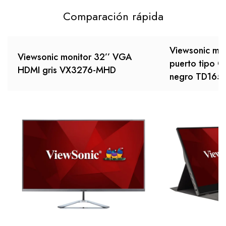
Comparación rápida
Viewsonic moni
Viewsonic monitor 32’’ VGA
puerto tipo C
HDMI gris VX3276-MHD
negro TD165