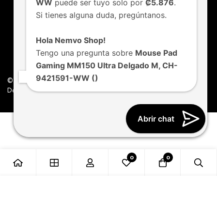
WW
puede ser tuyo solo por
₡5.876
.
Si tienes alguna duda, pregúntanos.
Hola Nemvo Shop!
Tengo una pregunta sobre
Mouse Pad
Gaming MM150 Ultra Delgado M, CH-
9421591-WW ()
© Nemvo. Todos los derechos Reservados.
Design by Nemvo Agency
Abrir chat
0
0
Añadir al carrito