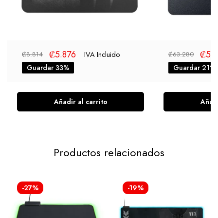
₡
5.876
₡
50
IVA Incluido
₡
8.814
₡
63.280
Guardar 33%
Guardar 21%
Añadir al carrito
Añadi
Productos relacionados
-27%
-19%