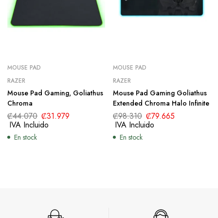
MOUSE PAD
MOUSE PAD
RAZER
RAZER
Mouse Pad Gaming, Goliathus
Mouse Pad Gaming Goliathus
Chroma
Extended Chroma Halo Infinite
₡
44.070
₡
31.979
₡
98.310
₡
79.665
IVA Incluido
IVA Incluido
En stock
En stock