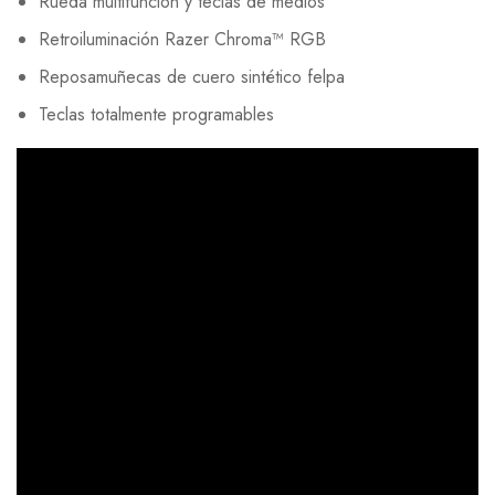
Rueda multifunción y teclas de medios
Retroiluminación Razer Chroma™ RGB
Reposamuñecas de cuero sintético felpa
Teclas totalmente programables