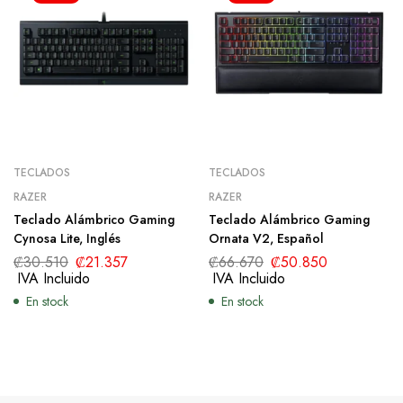
TECLADOS
TECLADOS
RAZER
RAZER
Teclado Alámbrico Gaming
Teclado Alámbrico Gaming
Cynosa Lite, Inglés
Ornata V2, Español
₡
30.510
₡
21.357
₡
66.670
₡
50.850
IVA Incluido
IVA Incluido
En stock
En stock