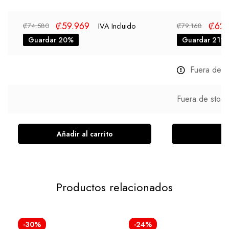
₡
59.969
₡
62.
IVA Incluido
₡
74.580
₡
79.168
Guardar 20%
Guardar 21%
Fuera de s
Fuera de stock
Añadir al carrito
L
Productos relacionados
-30%
-24%