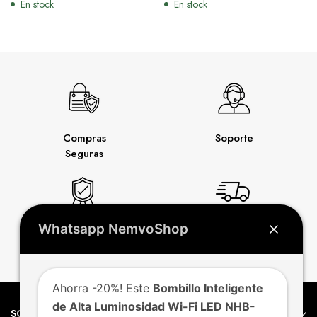
En stock
En stock
Compras
Soporte
Seguras
Whatsapp NemvoShop
Garantía
Envío
Express
Ahorra -20%! Este
Bombillo Inteligente
de Alta Luminosidad Wi-Fi LED NHB-
SOBRE NEMVO