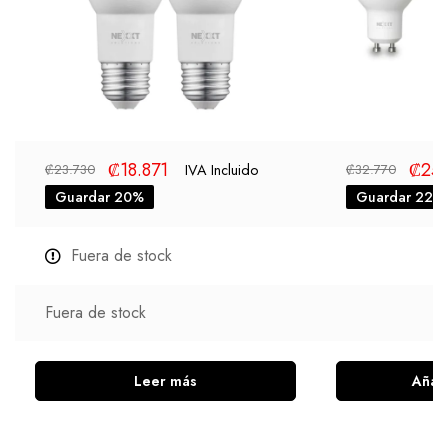
₡
18.871
₡
25.
IVA Incluido
₡
23.730
₡
32.770
Guardar 20%
Guardar 22%
Fuera de stock
Fuera de stock
Leer más
Añadi