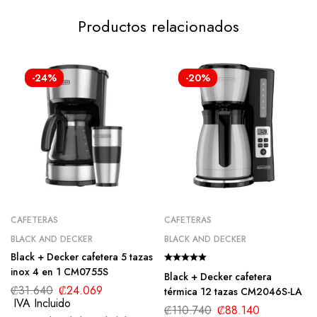
Productos relacionados
-24%
-20%
CAFETERAS
CAFETERAS
BLACK AND DECKER
BLACK AND DECKER
Black + Decker cafetera 5 tazas
inox 4 en 1 CM0755S
Black + Decker cafetera
₡
31.640
₡
24.069
térmica 12 tazas CM2046S-LA
IVA Incluido
₡
110.740
₡
88.140