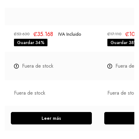
₡
35.168
₡
10.
IVA Incluido
₡
53.630
₡
17.110
Guardar 34%
Guardar 38%
Fuera de stock
Fuera de s
Fuera de stock
Fuera de stock
Leer más
L