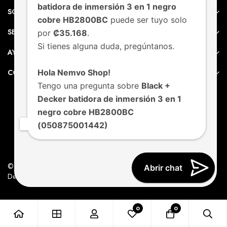
batidora de inmersión 3 en 1 negro
SOBRE NEMVO
cobre HB2800BC
puede ser tuyo solo
SERVICIO AL CLIENTE
por
₡35.168
.
Si tienes alguna duda, pregúntanos.
AYUDA
CONTACTO
Hola Nemvo Shop!
Tengo una pregunta sobre
Black +
Decker batidora de inmersión 3 en 1
negro cobre HB2800BC
(050875001442)
© Nemvo. Todos los derechos Reservados.
Abrir chat
Design by Nemvo Agency
0
0