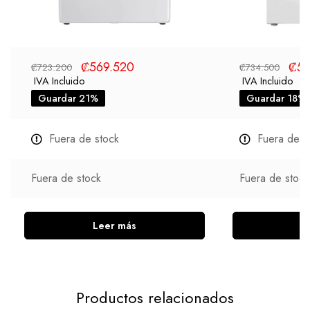
₡
569.520
₡
59
₡
723.200
₡
734.500
IVA Incluido
IVA Incluido
Guardar 21%
Guardar 18%
Fuera de stock
Fuera de s
Fuera de stock
Fuera de stock
Leer más
L
Productos relacionados