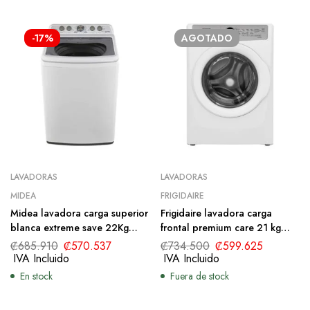
-17%
AGOTADO
LAVADORAS
LAVADORAS
MIDEA
FRIGIDAIRE
Midea lavadora carga superior
Frigidaire lavadora carga
blanca extreme save 22Kg
frontal premium care 21 kg
MA500W220/W-CA
blanca FWFX22D4EW
₡
685.910
₡
570.537
₡
734.500
₡
599.625
IVA Incluido
IVA Incluido
En stock
Fuera de stock