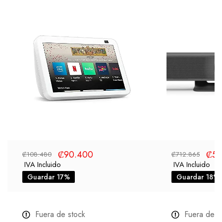
₡
90.400
₡
58
₡
108.480
₡
712.865
IVA Incluido
IVA Incluido
Guardar 17%
Guardar 18%
Fuera de stock
Fuera de s