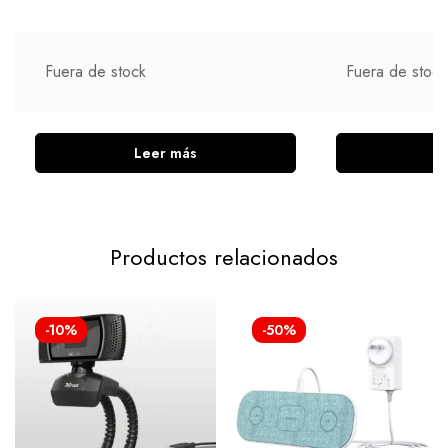
Fuera de stock
Fuera de stock
Leer más
L
Productos relacionados
-10%
-50%