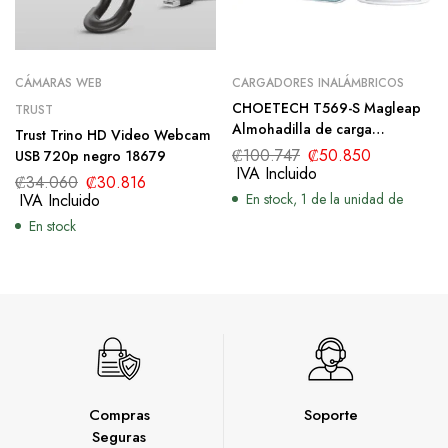
CÁMARAS WEB
CARGADORES INALÁMBRICOS
CHOETECH T569-S Magleap
TRUST
Almohadilla de carga
Trust Trino HD Video Webcam
inalámbrica magnética 3 en 1
₡
100.747
₡
50.850
USB 720p negro 18679
con adaptador de CA
IVA Incluido
₡
34.060
₡
30.816
IVA Incluido
En stock, 1 de la unidad de
En stock
Compras
Soporte
Seguras