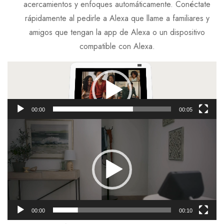
acercamientos y enfoques automáticamente. Conéctate
rápidamente al pedirle a Alexa que llame a familiares y
amigos que tengan la app de Alexa o un dispositivo
compatible con Alexa.
Reproductor
de
vídeo
00:00
00:05
Reproductor
de
vídeo
00:00
00:10