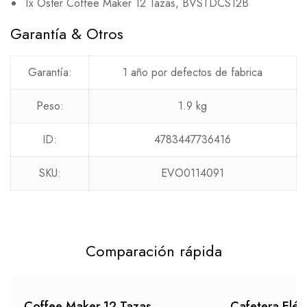
1x Oster Coffee Maker 12 Tazas, BVSTDCS12B
Garantía & Otros
Garantía:
1 año por defectos de fabrica
Peso:
1.9 kg
ID:
4783447736416
SKU:
EVO0114091
Comparación rápida
Coffee Maker 12 Tazas,
Cafetera Eléct