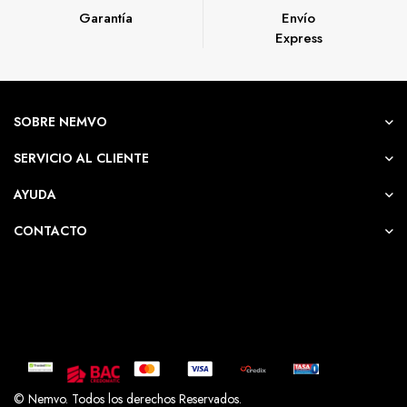
Garantía
Envío
Express
SOBRE NEMVO
Whatsapp NemvoShop
SERVICIO AL CLIENTE
AYUDA
Ahorra -33%! Este
Coffee Maker 12
CONTACTO
Tazas, BVSTDCS12B
puede ser tuyo
solo por
₡29.380
.
Si tienes alguna duda, pregúntanos.
Hola Nemvo Shop!
Tengo una pregunta sobre
Coffee
Maker 12 Tazas, BVSTDCS12B ()
© Nemvo. Todos los derechos Reservados.