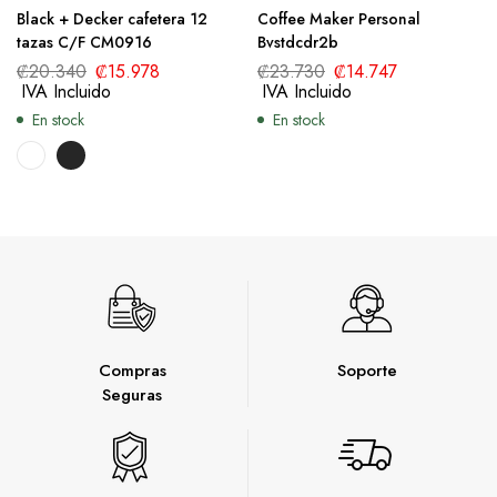
Black + Decker cafetera 12
Coffee Maker Personal
tazas C/F CM0916
Bvstdcdr2b
₡
20.340
₡
15.978
₡
23.730
₡
14.747
IVA Incluido
IVA Incluido
En stock
En stock
Compras
Soporte
Seguras