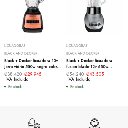
LICUADORAS
LICUADORAS
BLACK AND DECKER
BLACK AND DECKER
Black + Decker licuadora 10v
Black + Decker licuadora
jarra vidrio 550w negro cobre
fusion blade 12v 650w
BLBD210GBC
BL1120SGM
₡
38.420
₡
29.945
₡
54.240
₡
43.505
IVA Incluido
IVA Incluido
En stock
En stock