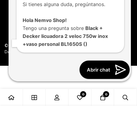
Si tienes alguna duda, pregúntanos.
Hola Nemvo Shop!
Tengo una pregunta sobre
Black +
Decker licuadora 2 veloc 750w inox
+vaso personal BL1650S ()
© Nemvo. Todos los derechos Reservados.
Design by Nemvo Agency
Abrir chat
0
0
Añadir al carrito