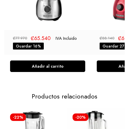
₡
65.540
₡
64
IVA Incluido
₡
77.970
₡
88.140
Guardar 16%
Guardar 27%
Añadir al carrito
Añadi
Productos relacionados
-22%
-20%