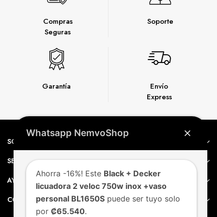
Compras
Soporte
Seguras
Garantía
Envío
Express
Whatsapp NemvoShop
SOBRE NEMVO
SERVICIO AL CLIENTE
Ahorra -16%! Este
Black + Decker
AYUDA
licuadora 2 veloc 750w inox +vaso
personal BL1650S
puede ser tuyo solo
CONTACTO
por
₡65.540
.