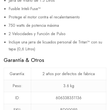
Jarra de Vidrio de 1.5 Litros
Fusible Inteli-Fuse™
Protege el motor contra el recalentamiento
750 watts de potencia máxima
2 Velocidades y Función de Pulso
Incluye una jarra de licuados personal de Tritan™ con su
tapa (0,6 Litros)
Garantía & Otros
Garantía:
2 años por defectos de fabrica
Peso:
3.6 kg
ID:
606338351136
SKU:
BD00059